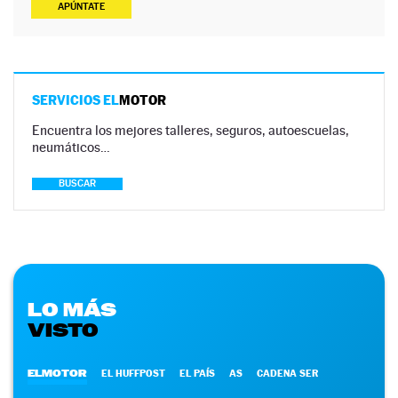
APÚNTATE
SERVICIOS EL
MOTOR
Encuentra los mejores talleres, seguros, autoescuelas,
neumáticos…
BUSCAR
LO MÁS
VISTO
ELMOTOR
EL HUFFPOST
EL PAÍS
AS
CADENA SER