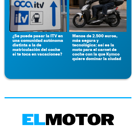
¿Se puede pasar la ITV en
Menos de 2.500 euros,
una comunidad autónoma
más segura y
distinta a la de
tecnológica: así es la
matriculación del coche
moto para el carnet de
si te toca en vacaciones?
coche con la que Kymco
quiere dominar la ciudad