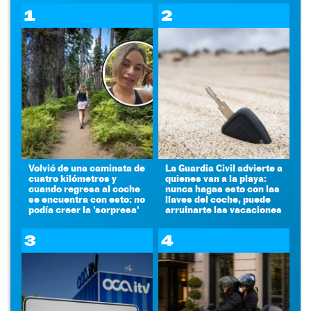
1
2
Volvió de una caminata de
La Guardia Civil advierte a
cuatro kilómetros y
quienes van a la playa:
cuando regresa al coche
nunca hagas esto con las
se encuentra con esto: no
llaves del coche, puede
podía creer la 'sorpresa'
arruinarte las vacaciones
3
4