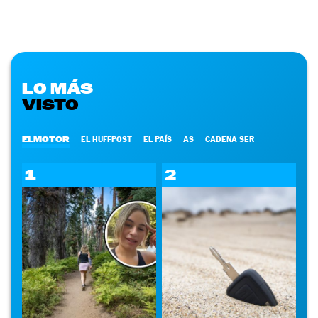
LO MÁS
VISTO
ELMOTOR
EL HUFFPOST
EL PAÍS
AS
CADENA SER
1
2