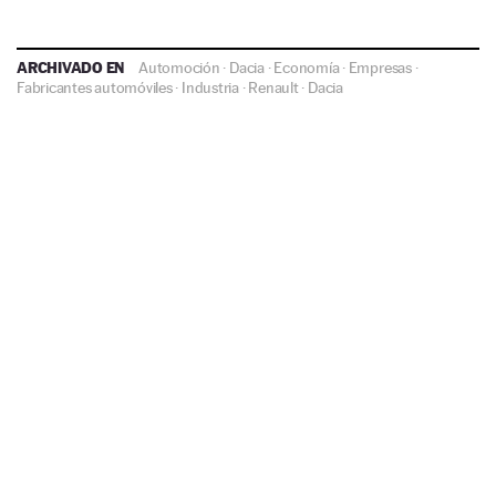
ARCHIVADO EN
Automoción
·
Dacia
·
Economía
·
Empresas
·
Fabricantes automóviles
·
Industria
·
Renault
·
Dacia