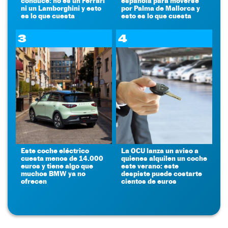
conduce: no es un Ferrari
española para moverse
ni un Lamborghini y esto
por Palma de Mallorca y
es lo que cuesta
esto es lo que cuesta
3
4
Este coche eléctrico
La OCU lanza un aviso a
cuesta menos de 14.000
quienes alquilen un coche
euros y tiene algo que
este verano: este
muchos BMW ya no
despiste puede costarte
ofrecen
cientos de euros