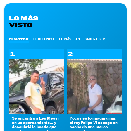
LO MÁS
VISTO
ELMOTOR
EL HUFFPOST
EL PAÍS
AS
CADENA SER
1
2
Se encontró a Leo Messi
Pocos se lo imaginarían:
en un aparcamiento... y
el rey Felipe VI escoge un
descubrió la bestia que
coche de una marca