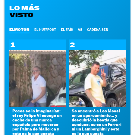
LO MÁS
VISTO
ELMOTOR
EL HUFFPOST
EL PAÍS
AS
CADENA SER
1
2
Pocos se lo imaginarían:
Se encontró a Leo Messi
el rey Felipe VI escoge un
en un aparcamiento... y
coche de una marca
descubrió la bestia que
española para moverse
conduce: no es un Ferrari
por Palma de Mallorca y
ni un Lamborghini y esto
esto es lo que cuesta
es lo que cuesta