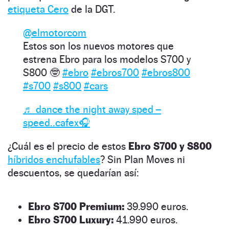
etiqueta Cero
de la DGT.
@elmotorcom
Estos son los nuevos motores que
estrena Ebro para los modelos S700 y
S800 🤓
#ebro
#ebros700
#ebros800
#s700
#s800
#cars
♬ dance the night away sped –
speed..cafex🎧
¿Cuál es el precio de estos
Ebro S700 y S800
híbridos enchufables
? Sin Plan Moves ni
descuentos, se quedarían así:
Ebro S700 Premium:
39.990 euros.
Ebro S700 Luxury:
41.990 euros.