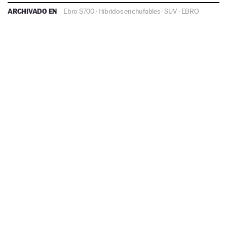
ARCHIVADO EN
Ebro S700
·
Híbridos enchufables
·
SUV
·
EBRO