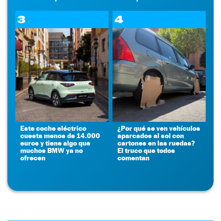
3
4
Este coche eléctrico
¿Por qué se ven vehículos
cuesta menos de 14.000
aparcados al sol con
euros y tiene algo que
cartones en las ruedas?
muchos BMW ya no
El truco que todos
ofrecen
comentan