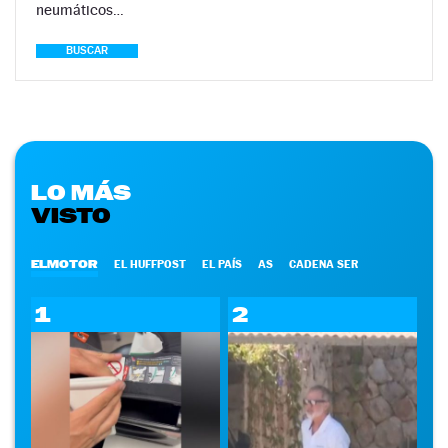
neumáticos…
BUSCAR
LO MÁS
VISTO
ELMOTOR
EL HUFFPOST
EL PAÍS
AS
CADENA SER
1
2