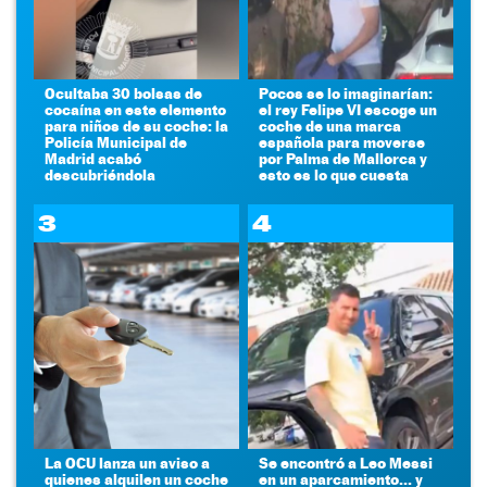
Ocultaba 30 bolsas de
Pocos se lo imaginarían:
cocaína en este elemento
el rey Felipe VI escoge un
para niños de su coche: la
coche de una marca
Policía Municipal de
española para moverse
Madrid acabó
por Palma de Mallorca y
descubriéndola
esto es lo que cuesta
3
4
La OCU lanza un aviso a
Se encontró a Leo Messi
quienes alquilen un coche
en un aparcamiento... y