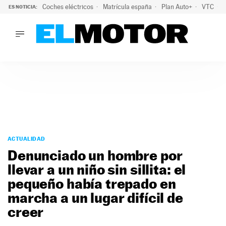
Coches eléctricos
Matrícula españa
Plan Auto+
VTC
ES NOTICIA:
LO ÚLTIMO
La Lista Blanca del Programa Auto+: todos los coches eléct
LO ÚLTIMO
La Lista Blanca del Programa Auto+: todos los coches eléctr
ACTUALIDAD
ELÉCTRICOS
CONDUCIR
PRUEBAS
Saltar
VIRALES
al
ACTUALIDAD
PODCAST
contenido
Denunciado un hombre por
MOTOS
llevar a un niño sin sillita: el
TECNOLOGÍA
pequeño había trepado en
SUPERCOCHES
MOTORTV
marcha a un lugar difícil de
PREMIOS
creer
SERVICIOS