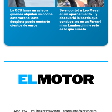
La OCU lanza un aviso a
Se encontró a Leo Messi
quienes alquilen un coche
en un aparcamiento... y
este verano: este
descubrió la bestia que
despiste puede costarte
conduce: no es un Ferrari
cientos de euros
ni un Lamborghini y esto
es lo que cuesta
AVISO LEGAL
POLÍTICA DE PRIVACIDAD
CONFIGURACIÓN DE COOKIES