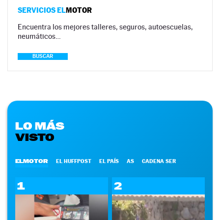
SERVICIOS EL
MOTOR
Encuentra los mejores talleres, seguros, autoescuelas,
neumáticos…
BUSCAR
LO MÁS
VISTO
ELMOTOR
EL HUFFPOST
EL PAÍS
AS
CADENA SER
1
2