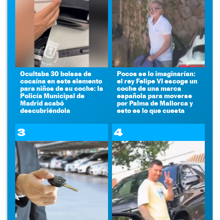
Ocultaba 30 bolsas de
Pocos se lo imaginarían:
cocaína en este elemento
el rey Felipe VI escoge un
para niños de su coche: la
coche de una marca
Policía Municipal de
española para moverse
Madrid acabó
por Palma de Mallorca y
descubriéndola
esto es lo que cuesta
3
4