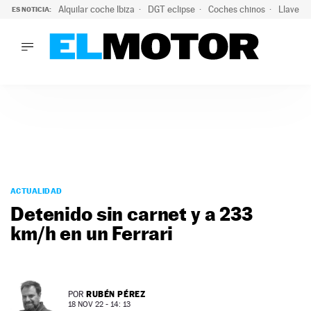
Alquilar coche Ibiza
DGT eclipse
Coches chinos
Llaves 
ES NOTICIA:
LO ÚLTIMO
Hongqi prepara su desembarco en España: SUV eléctricos c
LO ÚLTIMO
Hongqi prepara su desembarco en España: SUV eléctricos c
ACTUALIDAD
ELÉCTRICOS
CONDUCIR
PRUEBAS
Saltar
VIRALES
al
ACTUALIDAD
PODCAST
contenido
Detenido sin carnet y a 233
MOTOS
km/h en un Ferrari
TECNOLOGÍA
SUPERCOCHES
MOTORTV
PREMIOS
RUBÉN PÉREZ
POR
SERVICIOS
18 NOV 22 - 14: 13