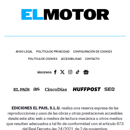
AVISO LEGAL
POLÍTICA DE PRIVACIDAD
CONFIGURACIÓN DE COOKIES
POLÍTICA DE COOKIES
ACCESIBILIDAD
CONTACTO
SÍGUENOS:
EDICIONES EL PAIS, S.L.U.
realiza una reserva expresa de las
reproducciones y usos de las obras y otras prestaciones accesibles
desde este sitio web a medios de lectura mecánica u otros medios
que resulten adecuados a tal fin de conformidad con el artículo 67.3
del Real Decreto-ley 24/2021, de 2 de noviembre.