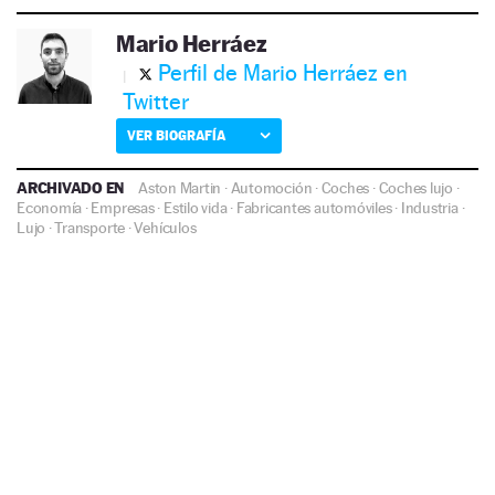
Mario Herráez
Perfil de Mario Herráez en
Twitter
VER BIOGRAFÍA
ARCHIVADO EN
Aston Martin
·
Automoción
·
Coches
·
Coches lujo
·
Economía
·
Empresas
·
Estilo vida
·
Fabricantes automóviles
·
Industria
·
Lujo
·
Transporte
·
Vehículos