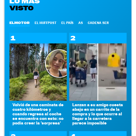
LO MÁS
VISTO
ELMOTOR
EL HUFFPOST
EL PAÍS
AS
CADENA SER
1
2
Volvió de una caminata de
Lanzan a su amigo cuesta
cuatro kilómetros y
abajo en un carrito de la
cuando regresa al coche
compra y lo que ocurre al
se encuentra con esto: no
llegar a la carretera
podía creer la 'sorpresa'
parece imposible