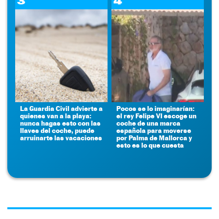
3
4
La Guardia Civil advierte a
Pocos se lo imaginarían:
quienes van a la playa:
el rey Felipe VI escoge un
nunca hagas esto con las
coche de una marca
llaves del coche, puede
española para moverse
arruinarte las vacaciones
por Palma de Mallorca y
esto es lo que cuesta