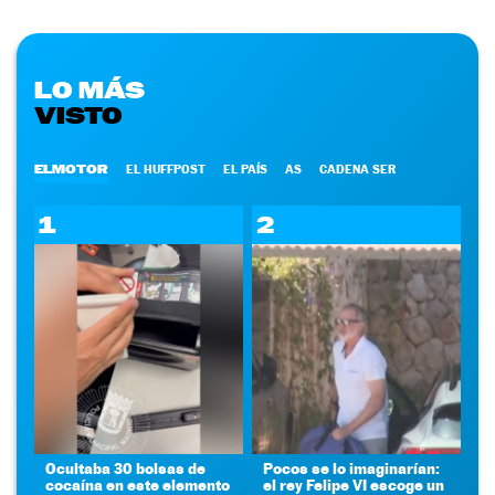
LO MÁS
VISTO
ELMOTOR
EL HUFFPOST
EL PAÍS
AS
CADENA SER
1
2
Ocultaba 30 bolsas de
Pocos se lo imaginarían:
cocaína en este elemento
el rey Felipe VI escoge un