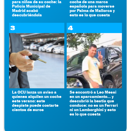
para niños de su coche: la
coche de una marca
Policía Municipal de
española para moverse
Madrid acabó
por Palma de Mallorca y
descubriéndola
esto es lo que cuesta
3
4
La OCU lanza un aviso a
Se encontró a Leo Messi
quienes alquilen un coche
en un aparcamiento... y
este verano: este
descubrió la bestia que
despiste puede costarte
conduce: no es un Ferrari
cientos de euros
ni un Lamborghini y esto
es lo que cuesta