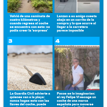
Volvió de una caminata de
Lanzan a su amigo cuesta
cuatro kilómetros y
abajo en un carrito de la
cuando regresa al coche
compra y lo que ocurre al
se encuentra con esto: no
llegar a la carretera
podía creer la 'sorpresa'
parece imposible
3
4
La Guardia Civil advierte a
Pocos se lo imaginarían:
quienes van a la playa:
el rey Felipe VI escoge un
nunca hagas esto con las
coche de una marca
llaves del coche, puede
española para moverse