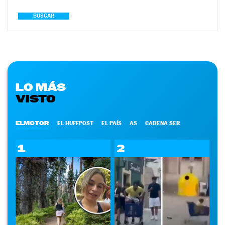
BUSCAR
LO MÁS
VISTO
ELMOTOR
EL HUFFPOST
EL PAÍS
AS
CADENA SER
1
2