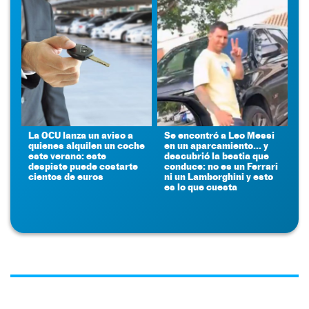
La OCU lanza un aviso a
Se encontró a Leo Messi
quienes alquilen un coche
en un aparcamiento... y
este verano: este
descubrió la bestia que
despiste puede costarte
conduce: no es un Ferrari
cientos de euros
ni un Lamborghini y esto
es lo que cuesta