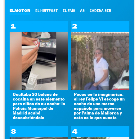
ELMOTOR
EL HUFFPOST
EL PAÍS
AS
CADENA SER
1
2
Ocultaba 30 bolsas de
Pocos se lo imaginarían:
cocaína en este elemento
el rey Felipe VI escoge un
para niños de su coche: la
coche de una marca
Policía Municipal de
española para moverse
Madrid acabó
por Palma de Mallorca y
descubriéndola
esto es lo que cuesta
3
4