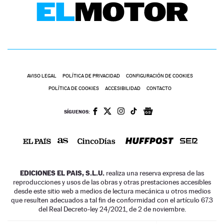
AVISO LEGAL
POLÍTICA DE PRIVACIDAD
CONFIGURACIÓN DE COOKIES
POLÍTICA DE COOKIES
ACCESIBILIDAD
CONTACTO
SÍGUENOS:
EDICIONES EL PAIS, S.L.U.
realiza una reserva expresa de las
reproducciones y usos de las obras y otras prestaciones accesibles
desde este sitio web a medios de lectura mecánica u otros medios
que resulten adecuados a tal fin de conformidad con el artículo 67.3
del Real Decreto-ley 24/2021, de 2 de noviembre.