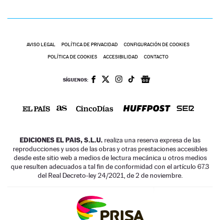
AVISO LEGAL
POLÍTICA DE PRIVACIDAD
CONFIGURACIÓN DE COOKIES
POLÍTICA DE COOKIES
ACCESIBILIDAD
CONTACTO
SÍGUENOS:
EDICIONES EL PAIS, S.L.U.
realiza una reserva expresa de las
reproducciones y usos de las obras y otras prestaciones accesibles
desde este sitio web a medios de lectura mecánica u otros medios
que resulten adecuados a tal fin de conformidad con el artículo 67.3
del Real Decreto-ley 24/2021, de 2 de noviembre.