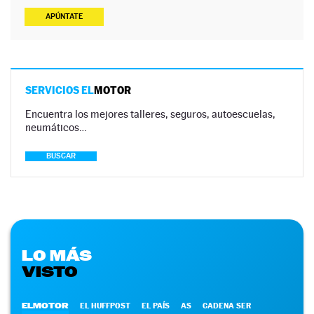
APÚNTATE
SERVICIOS EL
MOTOR
Encuentra los mejores talleres, seguros, autoescuelas,
neumáticos…
BUSCAR
LO MÁS
VISTO
ELMOTOR
EL HUFFPOST
EL PAÍS
AS
CADENA SER