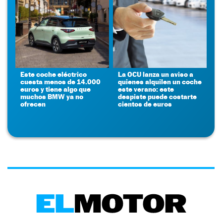
Este coche eléctrico
La OCU lanza un aviso a
cuesta menos de 14.000
quienes alquilen un coche
euros y tiene algo que
este verano: este
muchos BMW ya no
despiste puede costarte
ofrecen
cientos de euros