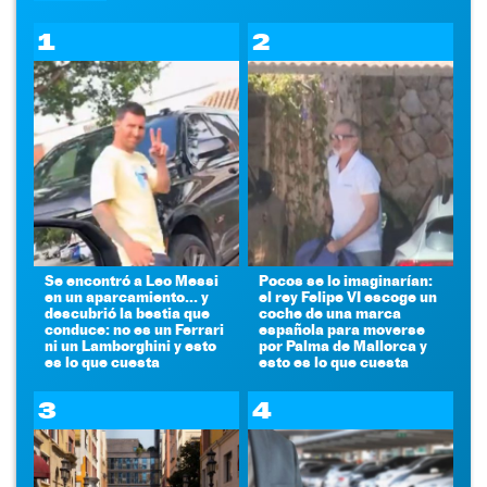
1
2
Se encontró a Leo Messi
Pocos se lo imaginarían:
en un aparcamiento... y
el rey Felipe VI escoge un
descubrió la bestia que
coche de una marca
conduce: no es un Ferrari
española para moverse
ni un Lamborghini y esto
por Palma de Mallorca y
es lo que cuesta
esto es lo que cuesta
3
4