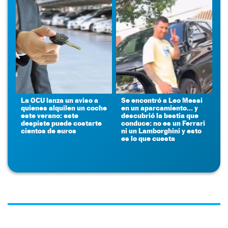
La OCU lanza un aviso a
Se encontró a Leo Messi
quienes alquilen un coche
en un aparcamiento... y
este verano: este
descubrió la bestia que
despiste puede costarte
conduce: no es un Ferrari
cientos de euros
ni un Lamborghini y esto
es lo que cuesta