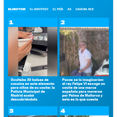
ELMOTOR
EL HUFFPOST
EL PAÍS
AS
CADENA SER
1
2
Ocultaba 30 bolsas de
Pocos se lo imaginarían:
cocaína en este elemento
el rey Felipe VI escoge un
para niños de su coche: la
coche de una marca
Policía Municipal de
española para moverse
Madrid acabó
por Palma de Mallorca y
descubriéndola
esto es lo que cuesta
3
4