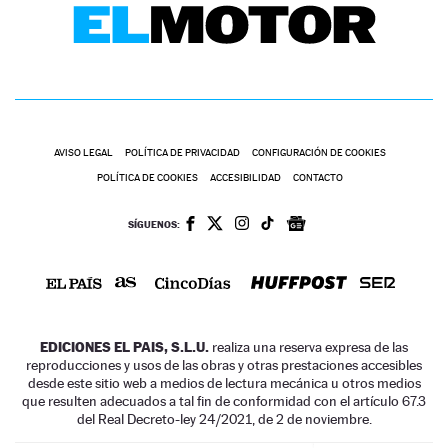
AVISO LEGAL
POLÍTICA DE PRIVACIDAD
CONFIGURACIÓN DE COOKIES
POLÍTICA DE COOKIES
ACCESIBILIDAD
CONTACTO
SÍGUENOS:
EDICIONES EL PAIS, S.L.U.
realiza una reserva expresa de las
reproducciones y usos de las obras y otras prestaciones accesibles
desde este sitio web a medios de lectura mecánica u otros medios
que resulten adecuados a tal fin de conformidad con el artículo 67.3
del Real Decreto-ley 24/2021, de 2 de noviembre.