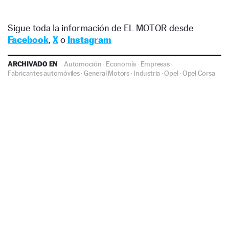
Sigue toda la información de EL MOTOR desde
Facebook
,
X
o
Instagram
ARCHIVADO EN
Automoción
·
Economía
·
Empresas
·
Fabricantes automóviles
·
General Motors
·
Industria
·
Opel
·
Opel Corsa