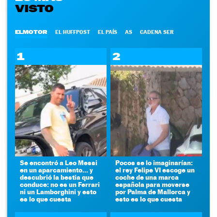
VISTO
ELMOTOR
EL HUFFPOST
EL PAÍS
AS
CADENA SER
1
2
Se encontró a Leo Messi
Pocos se lo imaginarían:
en un aparcamiento... y
el rey Felipe VI escoge un
descubrió la bestia que
coche de una marca
conduce: no es un Ferrari
española para moverse
ni un Lamborghini y esto
por Palma de Mallorca y
es lo que cuesta
esto es lo que cuesta