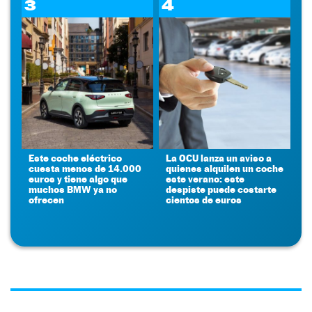
3
4
Este coche eléctrico
La OCU lanza un aviso a
cuesta menos de 14.000
quienes alquilen un coche
euros y tiene algo que
este verano: este
muchos BMW ya no
despiste puede costarte
ofrecen
cientos de euros