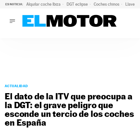
Alquilar coche Ibiza
DGT eclipse
Coches chinos
Llaves 
ES NOTICIA:
LO ÚLTIMO
El probable colapso tras el eclipse: la DGT prevé un millón 
LO ÚLTIMO
El probable colapso tras el eclipse: la DGT prevé un millón 
ACTUALIDAD
ELÉCTRICOS
CONDUCIR
PRUEBAS
Saltar
VIRALES
al
ACTUALIDAD
PODCAST
contenido
El dato de la ITV que preocupa a
MOTOS
la DGT: el grave peligro que
TECNOLOGÍA
esconde un tercio de los coches
SUPERCOCHES
MOTORTV
en España
PREMIOS
SERVICIOS