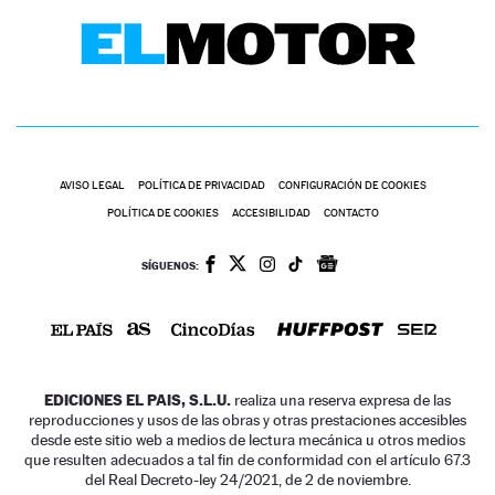
AVISO LEGAL
POLÍTICA DE PRIVACIDAD
CONFIGURACIÓN DE COOKIES
POLÍTICA DE COOKIES
ACCESIBILIDAD
CONTACTO
SÍGUENOS:
EDICIONES EL PAIS, S.L.U.
realiza una reserva expresa de las
reproducciones y usos de las obras y otras prestaciones accesibles
desde este sitio web a medios de lectura mecánica u otros medios
que resulten adecuados a tal fin de conformidad con el artículo 67.3
del Real Decreto-ley 24/2021, de 2 de noviembre.