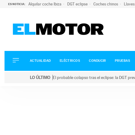
Alquilar coche Ibiza
DGT eclipse
Coches chinos
Llaves
ES NOTICIA:
ACTUALIDAD
ELÉCTRICOS
CONDUCIR
ACTUALIDAD
ELÉCTRICOS
CONDUCIR
PRUEBAS
PRUEBAS
Saltar
VIRALES
LO ÚLTIMO
El probable colapso tras el eclipse: la DGT p
al
PODCAST
LO ÚLTIMO
El probable colapso tras el eclipse: la DGT prevé u
contenido
MOTOS
TECNOLOGÍA
SUPERCOCHES
MOTORTV
PREMIOS
SERVICIOS