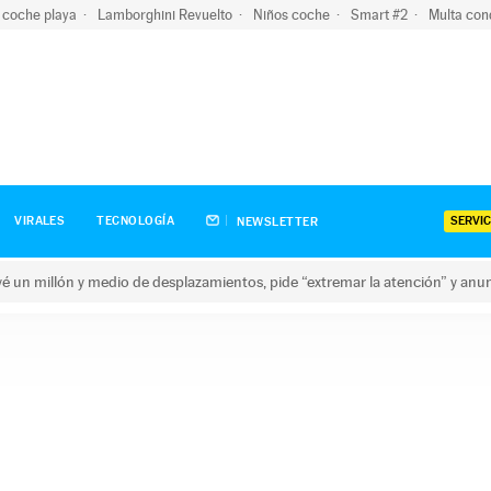
 coche playa
Lamborghini Revuelto
Niños coche
Smart #2
Multa con
SERVIC
VIRALES
TECNOLOGÍA
NEWSLETTER
revé un millón y medio de desplazamientos, pide “extremar la atención” y anu
n millón y medio de desplazamientos, pide “extremar la atención”