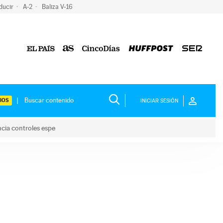
ducir
A-2
Baliza V-16
IOS
INICIAR SESIÓN
ncia controles espe
 y anuncia controles espe