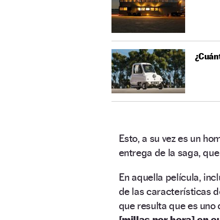
¿Cuán
Esto, a su vez es un ho
entrega de la saga, qu
En aquella película, in
de las características 
que resulta que es uno 
[millas por hora] en 