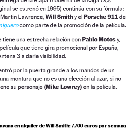
entrega de la etapa moderna de la saga
Dos
iginal se estrenó en 1995) continúa con su fórmula:
, Martin Lawrence,
Will Smith
y el
Porsche 911
de
miguero
como parte de la promoción de la película.
 tiene una estrecha relación con
Pablo Motos
y,
película que tiene gira promocional por España,
tena 3 a darle visibilidad.
entró por la puerta grande a los mandos de un
una montura que no es una elección al azar, si no
tiene su personaje
(Mike Lowrey)
en la película.
avana en alquiler de Will Smith: 7.700 euros por semana