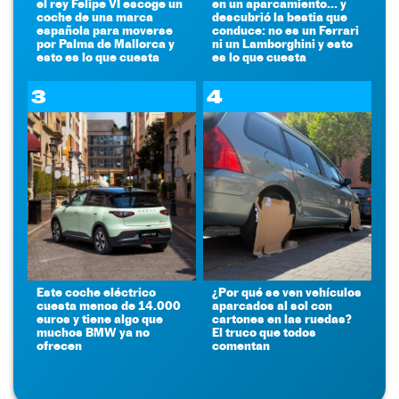
el rey Felipe VI escoge un
en un aparcamiento... y
coche de una marca
descubrió la bestia que
española para moverse
conduce: no es un Ferrari
por Palma de Mallorca y
ni un Lamborghini y esto
esto es lo que cuesta
es lo que cuesta
3
4
Este coche eléctrico
¿Por qué se ven vehículos
cuesta menos de 14.000
aparcados al sol con
euros y tiene algo que
cartones en las ruedas?
muchos BMW ya no
El truco que todos
ofrecen
comentan