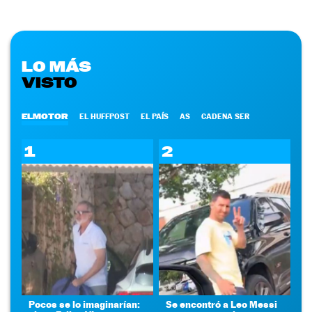
LO MÁS
VISTO
ELMOTOR
EL HUFFPOST
EL PAÍS
AS
CADENA SER
1
2
Pocos se lo imaginarían:
Se encontró a Leo Messi