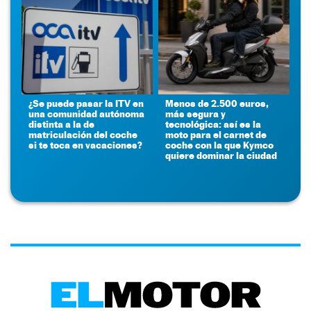
¿Se puede pasar la ITV en
Menos de 2.500 euros,
una comunidad autónoma
más segura y
distinta a la de
tecnológica: así es la
matriculación del coche
moto para el carnet de
si te toca en vacaciones?
coche con la que Kymco
quiere dominar la ciudad