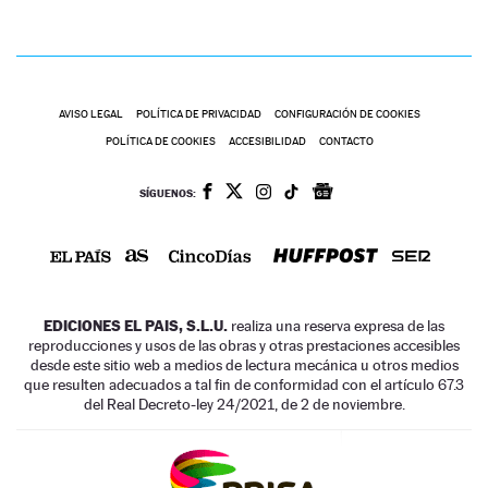
AVISO LEGAL
POLÍTICA DE PRIVACIDAD
CONFIGURACIÓN DE COOKIES
POLÍTICA DE COOKIES
ACCESIBILIDAD
CONTACTO
SÍGUENOS:
EDICIONES EL PAIS, S.L.U.
realiza una reserva expresa de las
reproducciones y usos de las obras y otras prestaciones accesibles
desde este sitio web a medios de lectura mecánica u otros medios
que resulten adecuados a tal fin de conformidad con el artículo 67.3
del Real Decreto-ley 24/2021, de 2 de noviembre.