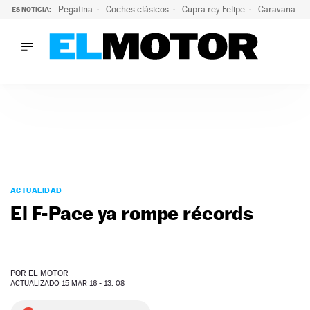
Pegatina
Coches clásicos
Cupra rey Felipe
Caravana lig
ES NOTICIA:
LO ÚLTIMO
El hiperdeportivo que desafía todas las tendencias: V12 a
LO ÚLTIMO
El hiperdeportivo que desafía todas las tendencias: V12 at
ACTUALIDAD
ELÉCTRICOS
CONDUCIR
PRUEBAS
Saltar
VIRALES
al
ACTUALIDAD
PODCAST
contenido
El F-Pace ya rompe récords
MOTOS
TECNOLOGÍA
SUPERCOCHES
MOTORTV
POR
EL MOTOR
PREMIOS
ACTUALIZADO 15 MAR 16 - 13: 08
SERVICIOS