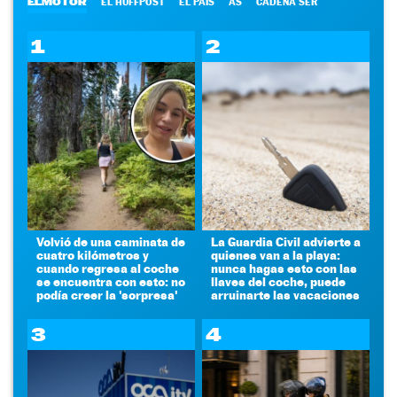
ELMOTOR
EL HUFFPOST
EL PAÍS
AS
CADENA SER
1
2
Volvió de una caminata de
La Guardia Civil advierte a
cuatro kilómetros y
quienes van a la playa:
cuando regresa al coche
nunca hagas esto con las
se encuentra con esto: no
llaves del coche, puede
podía creer la 'sorpresa'
arruinarte las vacaciones
3
4