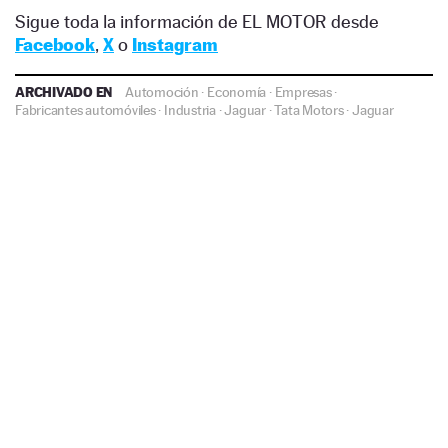
Sigue toda la información de EL MOTOR desde
Facebook
,
X
o
Instagram
ARCHIVADO EN
Automoción
·
Economía
·
Empresas
·
Fabricantes automóviles
·
Industria
·
Jaguar
·
Tata Motors
·
Jaguar