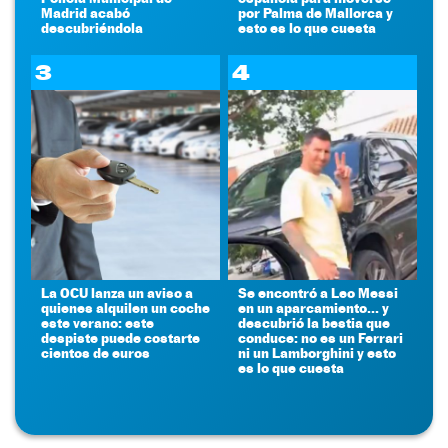
Madrid acabó
por Palma de Mallorca y
descubriéndola
esto es lo que cuesta
3
4
La OCU lanza un aviso a
Se encontró a Leo Messi
quienes alquilen un coche
en un aparcamiento... y
este verano: este
descubrió la bestia que
despiste puede costarte
conduce: no es un Ferrari
cientos de euros
ni un Lamborghini y esto
es lo que cuesta