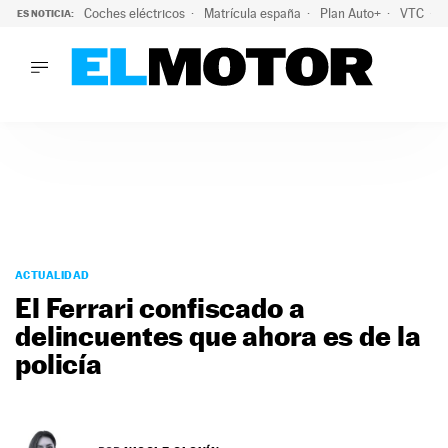
Coches eléctricos
Matrícula españa
Plan Auto+
VTC
ES NOTICIA:
LO ÚLTIMO
La Lista Blanca del Programa Auto+: todos los coches eléct
LO ÚLTIMO
La Lista Blanca del Programa Auto+: todos los coches eléctr
ACTUALIDAD
ELÉCTRICOS
CONDUCIR
PRUEBAS
Saltar
VIRALES
al
ACTUALIDAD
PODCAST
contenido
El Ferrari confiscado a
MOTOS
delincuentes que ahora es de la
TECNOLOGÍA
policía
SUPERCOCHES
MOTORTV
PREMIOS
SERVICIOS