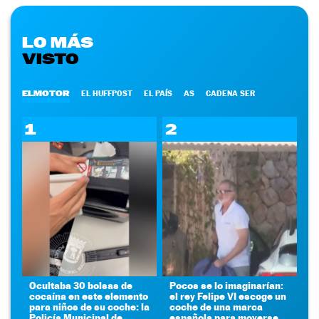
LO MÁS
VISTO
ELMOTOR
EL HUFFPOST
EL PAÍS
AS
CADENA SER
1
2
Ocultaba 30 bolsas de
Pocos se lo imaginarían:
cocaína en este elemento
el rey Felipe VI escoge un
para niños de su coche: la
coche de una marca
Policía Municipal de
española para moverse