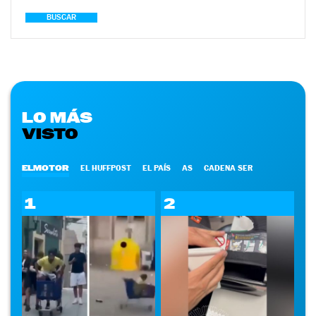
BUSCAR
LO MÁS
VISTO
ELMOTOR
EL HUFFPOST
EL PAÍS
AS
CADENA SER
1
2