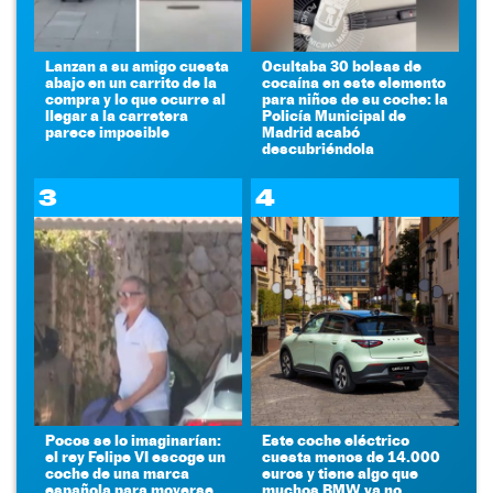
Lanzan a su amigo cuesta
Ocultaba 30 bolsas de
abajo en un carrito de la
cocaína en este elemento
compra y lo que ocurre al
para niños de su coche: la
llegar a la carretera
Policía Municipal de
parece imposible
Madrid acabó
descubriéndola
3
4
Pocos se lo imaginarían:
Este coche eléctrico
el rey Felipe VI escoge un
cuesta menos de 14.000
coche de una marca
euros y tiene algo que
española para moverse
muchos BMW ya no