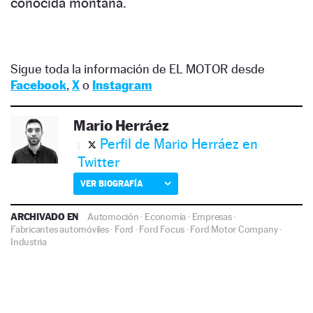
conocida montaña.
Sigue toda la información de EL MOTOR desde
Facebook
,
X
o
Instagram
Mario Herráez
Perfil de Mario Herráez en
Twitter
VER BIOGRAFÍA
ARCHIVADO EN
Automoción
·
Economía
·
Empresas
·
Fabricantes automóviles
·
Ford
·
Ford Focus
·
Ford Motor Company
·
Industria