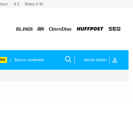
ducir
A-2
Baliza V-16
IOS
INICIAR SESIÓN
ium