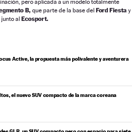
nación, pero aplicada a un modelo totalmente
segmento B,
que parte de la base del
Ford Fiesta
y
 junto al
Ecosport.
ocus Active, la propuesta más polivalente y aventurera
ltos, el nuevo SUV compacto de la marca coreana
des GLB, un SUV compacto pero con espacio para siete