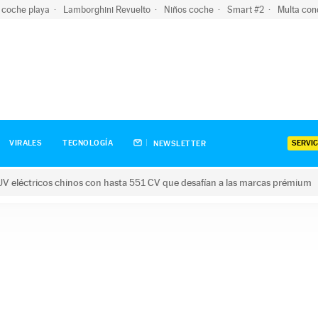
 coche playa
Lamborghini Revuelto
Niños coche
Smart #2
Multa con
SERVIC
VIRALES
TECNOLOGÍA
NEWSLETTER
V eléctricos chinos con hasta 551 CV que desafían a las marcas prémium
tricos chinos con hasta 551 CV que desafían a las marcas prém