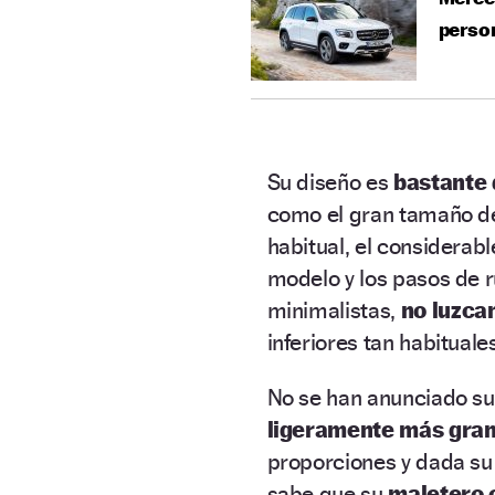
perso
Su diseño es
bastante 
como el gran tamaño de 
habitual, el considerabl
modelo y los pasos de 
minimalistas,
no luzcan
inferiores tan habitual
No se han anunciado su
ligeramente más grand
proporciones y dada su 
sabe que su
maletero c