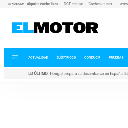
Alquilar coche Ibiza
DGT eclipse
Coches chinos
Llaves
ES NOTICIA:
ACTUALIDAD
ELÉCTRICOS
CONDUCIR
ACTUALIDAD
ELÉCTRICOS
CONDUCIR
PRUEBAS
PRUEBAS
Saltar
VIRALES
LO ÚLTIMO
Hongqi prepara su desembarco en España: SU
al
PODCAST
LO ÚLTIMO
Hongqi prepara su desembarco en España: SUV eléc
contenido
MOTOS
TECNOLOGÍA
SUPERCOCHES
MOTORTV
PREMIOS
SERVICIOS