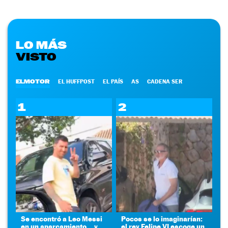
LO MÁS
VISTO
ELMOTOR
EL HUFFPOST
EL PAÍS
AS
CADENA SER
1
2
Se encontró a Leo Messi
Pocos se lo imaginarían:
en un aparcamiento... y
el rey Felipe VI escoge un