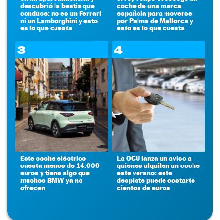
descubrió la bestia que
coche de una marca
conduce: no es un Ferrari
española para moverse
ni un Lamborghini y esto
por Palma de Mallorca y
es lo que cuesta
esto es lo que cuesta
3
4
Este coche eléctrico
La OCU lanza un aviso a
cuesta menos de 14.000
quienes alquilen un coche
euros y tiene algo que
este verano: este
muchos BMW ya no
despiste puede costarte
ofrecen
cientos de euros