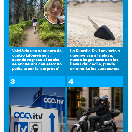
Volvió de una caminata de
La Guardia Civil advierte a
cuatro kilómetros y
quienes van a la playa:
cuando regresa al coche
nunca hagas esto con las
se encuentra con esto: no
llaves del coche, puede
podía creer la 'sorpresa'
arruinarte las vacaciones
3
4