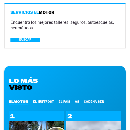
SERVICIOS EL
MOTOR
Encuentra los mejores talleres, seguros, autoescuelas,
neumáticos…
BUSCAR
LO MÁS
VISTO
ELMOTOR
EL HUFFPOST
EL PAÍS
AS
CADENA SER
1
2