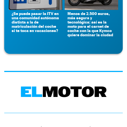
¿Se puede pasar la ITV en
Menos de 2.500 euros,
una comunidad autónoma
más segura y
distinta a la de
tecnológica: así es la
matriculación del coche
moto para el carnet de
si te toca en vacaciones?
coche con la que Kymco
quiere dominar la ciudad