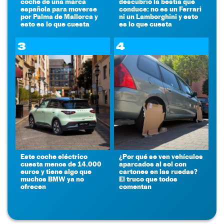
coche de una marca
descubrió la bestia que
española para moverse
conduce: no es un Ferrari
por Palma de Mallorca y
ni un Lamborghini y esto
esto es lo que cuesta
es lo que cuesta
3
4
Este coche eléctrico
¿Por qué se ven vehículos
cuesta menos de 14.000
aparcados al sol con
euros y tiene algo que
cartones en las ruedas?
muchos BMW ya no
El truco que todos
ofrecen
comentan