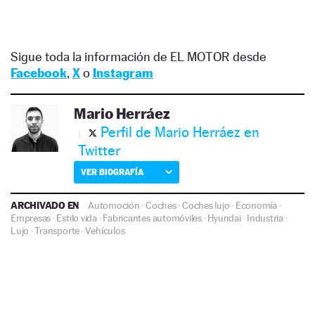
Sigue toda la información de EL MOTOR desde
Facebook
,
X
o
Instagram
Mario Herráez
Perfil de Mario Herráez en
Twitter
VER BIOGRAFÍA
ARCHIVADO EN
Automoción
·
Coches
·
Coches lujo
·
Economía
·
Empresas
·
Estilo vida
·
Fabricantes automóviles
·
Hyundai
·
Industria
·
Lujo
·
Transporte
·
Vehículos