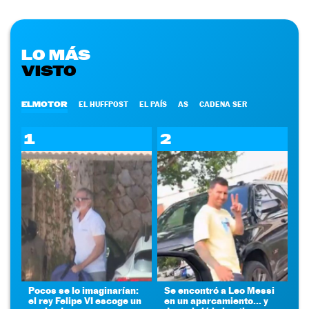
LO MÁS
VISTO
ELMOTOR
EL HUFFPOST
EL PAÍS
AS
CADENA SER
1
2
Pocos se lo imaginarían:
Se encontró a Leo Messi
el rey Felipe VI escoge un
en un aparcamiento... y