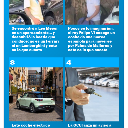
Se encontró a Leo Messi
Pocos se lo imaginarían:
en un aparcamiento... y
el rey Felipe VI escoge un
descubrió la bestia que
coche de una marca
conduce: no es un Ferrari
española para moverse
ni un Lamborghini y esto
por Palma de Mallorca y
es lo que cuesta
esto es lo que cuesta
3
4
Este coche eléctrico
La OCU lanza un aviso a