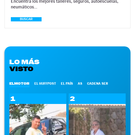
Encuentra los mejores talleres, seguros, autoescuelas,
neumáticos…
BUSCAR
LO MÁS
VISTO
ELMOTOR
EL HUFFPOST
EL PAÍS
AS
CADENA SER
1
2