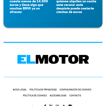
cuesta menos de 14.000
quienes alquilen un coche
euros y tiene algo que
este verano: este
muchos BMW ya no
despiste puede costarte
ofrecen
cientos de euros
AVISO LEGAL
POLÍTICA DE PRIVACIDAD
CONFIGURACIÓN DE COOKIES
POLÍTICA DE COOKIES
ACCESIBILIDAD
CONTACTO