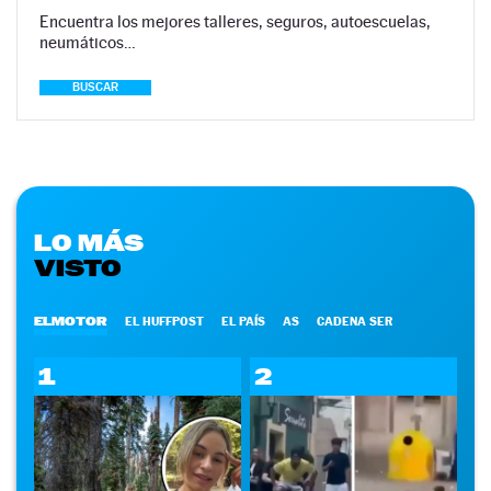
Encuentra los mejores talleres, seguros, autoescuelas,
neumáticos…
BUSCAR
LO MÁS
VISTO
ELMOTOR
EL HUFFPOST
EL PAÍS
AS
CADENA SER
1
2