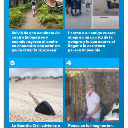
Volvió de una caminata de
Lanzan a su amigo cuesta
cuatro kilómetros y
abajo en un carrito de la
cuando regresa al coche
compra y lo que ocurre al
se encuentra con esto: no
llegar a la carretera
podía creer la 'sorpresa'
parece imposible
3
4
La Guardia Civil advierte a
Pocos se lo imaginarían: