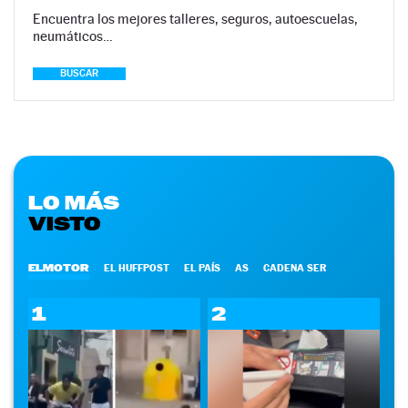
Encuentra los mejores talleres, seguros, autoescuelas,
neumáticos…
BUSCAR
LO MÁS
VISTO
ELMOTOR
EL HUFFPOST
EL PAÍS
AS
CADENA SER
1
2