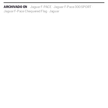
ARCHIVADO EN
Jaguar F-PACE
·
Jaguar F-Pace 300 SPORT
·
Jaguar F-Pace Chequered Flag
·
Jaguar