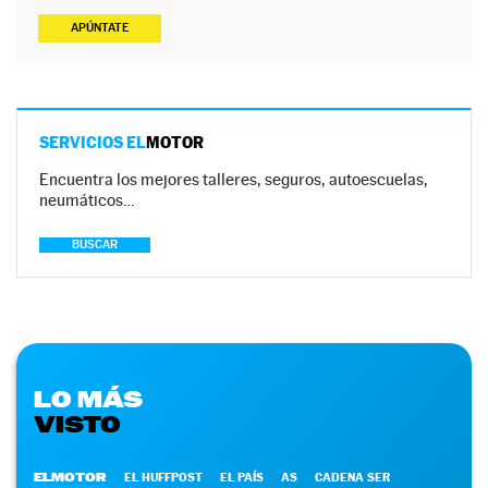
APÚNTATE
SERVICIOS EL
MOTOR
Encuentra los mejores talleres, seguros, autoescuelas,
neumáticos…
BUSCAR
LO MÁS
VISTO
ELMOTOR
EL HUFFPOST
EL PAÍS
AS
CADENA SER