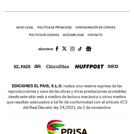
AVISO LEGAL
POLÍTICA DE PRIVACIDAD
CONFIGURACIÓN DE COOKIES
POLÍTICA DE COOKIES
ACCESIBILIDAD
CONTACTO
SÍGUENOS:
EDICIONES EL PAIS, S.L.U.
realiza una reserva expresa de las
reproducciones y usos de las obras y otras prestaciones accesibles
desde este sitio web a medios de lectura mecánica u otros medios
que resulten adecuados a tal fin de conformidad con el artículo 67.3
del Real Decreto-ley 24/2021, de 2 de noviembre.