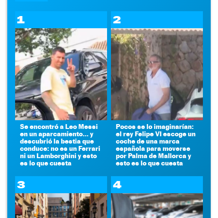
1
2
Se encontró a Leo Messi
Pocos se lo imaginarían:
en un aparcamiento... y
el rey Felipe VI escoge un
descubrió la bestia que
coche de una marca
conduce: no es un Ferrari
española para moverse
ni un Lamborghini y esto
por Palma de Mallorca y
es lo que cuesta
esto es lo que cuesta
3
4