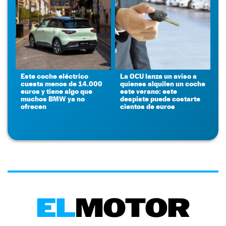
Este coche eléctrico
La OCU lanza un aviso a
cuesta menos de 14.000
quienes alquilen un coche
euros y tiene algo que
este verano: este
muchos BMW ya no
despiste puede costarte
ofrecen
cientos de euros