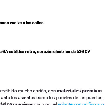
aso vuelve a las calles
 67: estética retro, corazón eléctrico de 536 CV
recibido mucho cariño, con
materiales prémium
tanto los asientos como los paneles de las puertas,
lásico
que viene dado por el
volante con un fino aro