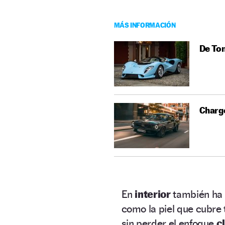
MÁS INFORMACIÓN
De Tom
Charge
En
interior
también ha 
como la piel que cubre 
sin perder el enfoque
c