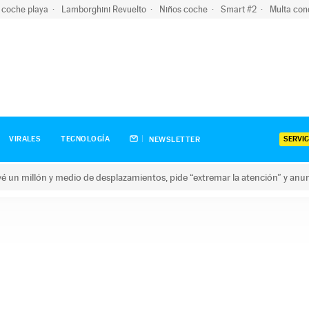
 coche playa
Lamborghini Revuelto
Niños coche
Smart #2
Multa con
SERVIC
VIRALES
TECNOLOGÍA
NEWSLETTER
revé un millón y medio de desplazamientos, pide “extremar la atención” y anu
n millón y medio de desplazamientos, pide “extremar la atención”