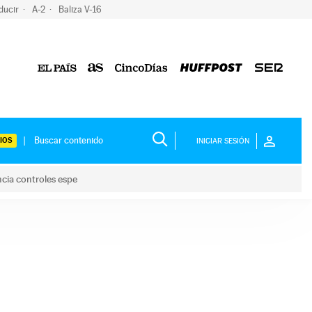
ducir
A-2
Baliza V-16
IOS
INICIAR SESIÓN
ncia controles espe
 y anuncia controles espe