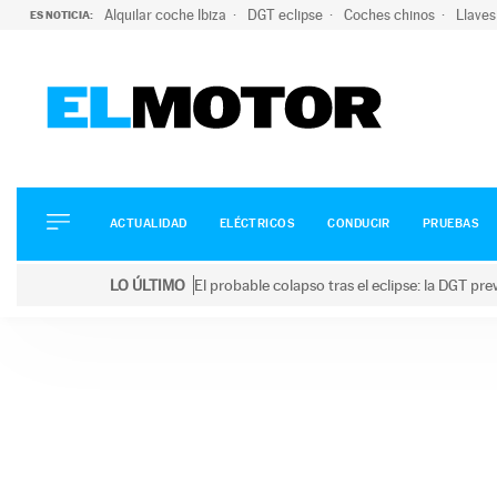
Alquilar coche Ibiza
DGT eclipse
Coches chinos
Llaves
ES NOTICIA:
ACTUALIDAD
ELÉCTRICOS
CONDUCIR
ACTUALIDAD
ELÉCTRICOS
CONDUCIR
PRUEBAS
PRUEBAS
Saltar
VIRALES
LO ÚLTIMO
El probable colapso tras el eclipse: la DGT p
al
PODCAST
LO ÚLTIMO
El probable colapso tras el eclipse: la DGT prevé u
contenido
MOTOS
TECNOLOGÍA
SUPERCOCHES
MOTORTV
PREMIOS
SERVICIOS