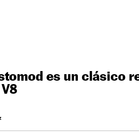
stomod es un clásico r
 V8
Z