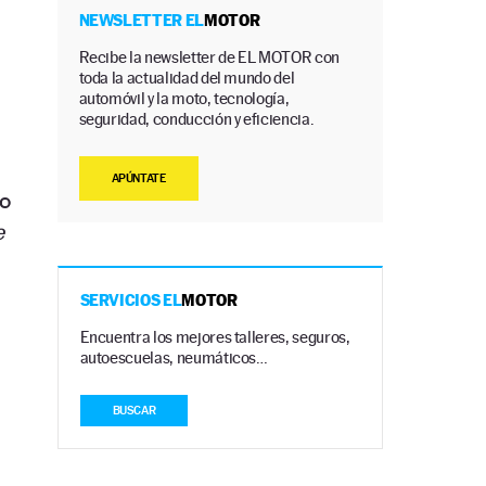
NEWSLETTER EL
MOTOR
Recibe la newsletter de EL MOTOR con
toda la actualidad del mundo del
automóvil y la moto, tecnología,
a
seguridad, conducción y eficiencia.
APÚNTATE
do
e
SERVICIOS EL
MOTOR
Encuentra los mejores talleres, seguros,
autoescuelas, neumáticos…
BUSCAR