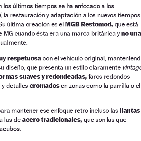
n los últimos tiempos se ha enfocado a los
,
la restauración y adaptación a los nuevos tiempos
Su última creación es el
MGB Restomod,
que está
de MG cuando ésta era una marca británica y
no un
ualmente.
uy respetuosa
con el vehículo original, mantenien
su diseño, que presenta un
estilo claramente
vintag
formas suaves y redondeadas,
faros redondos
 y detalles
cromados
en zonas como la parrilla o el
para mantener ese enfoque retro incluso las
llantas
 a las de
acero tradicionales,
que son las que
pacubos.