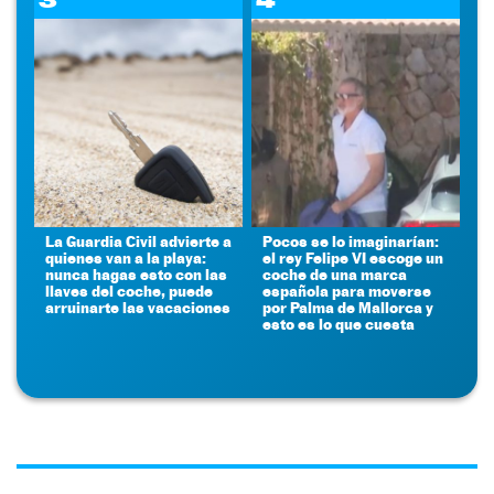
La Guardia Civil advierte a
Pocos se lo imaginarían:
quienes van a la playa:
el rey Felipe VI escoge un
nunca hagas esto con las
coche de una marca
llaves del coche, puede
española para moverse
arruinarte las vacaciones
por Palma de Mallorca y
esto es lo que cuesta