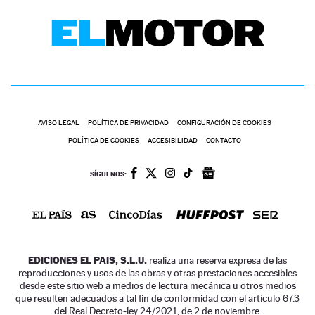
AVISO LEGAL
POLÍTICA DE PRIVACIDAD
CONFIGURACIÓN DE COOKIES
POLÍTICA DE COOKIES
ACCESIBILIDAD
CONTACTO
SÍGUENOS:
EDICIONES EL PAIS, S.L.U.
realiza una reserva expresa de las
reproducciones y usos de las obras y otras prestaciones accesibles
desde este sitio web a medios de lectura mecánica u otros medios
que resulten adecuados a tal fin de conformidad con el artículo 67.3
del Real Decreto-ley 24/2021, de 2 de noviembre.