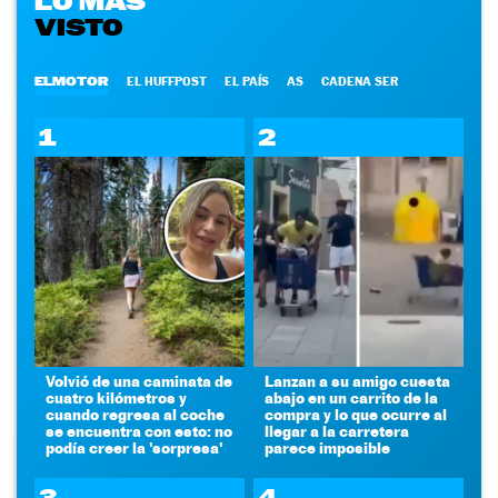
LO MÁS
VISTO
ELMOTOR
EL HUFFPOST
EL PAÍS
AS
CADENA SER
1
2
Volvió de una caminata de
Lanzan a su amigo cuesta
cuatro kilómetros y
abajo en un carrito de la
cuando regresa al coche
compra y lo que ocurre al
se encuentra con esto: no
llegar a la carretera
podía creer la 'sorpresa'
parece imposible
3
4