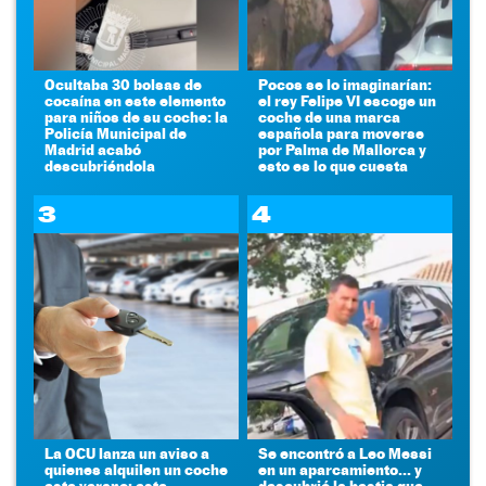
Ocultaba 30 bolsas de
Pocos se lo imaginarían:
cocaína en este elemento
el rey Felipe VI escoge un
para niños de su coche: la
coche de una marca
Policía Municipal de
española para moverse
Madrid acabó
por Palma de Mallorca y
descubriéndola
esto es lo que cuesta
3
4
La OCU lanza un aviso a
Se encontró a Leo Messi
quienes alquilen un coche
en un aparcamiento... y
este verano: este
descubrió la bestia que