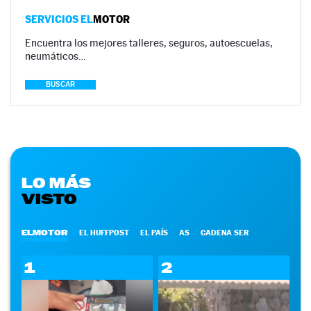
SERVICIOS EL
MOTOR
Encuentra los mejores talleres, seguros, autoescuelas,
neumáticos…
BUSCAR
LO MÁS
VISTO
ELMOTOR
EL HUFFPOST
EL PAÍS
AS
CADENA SER
1
2