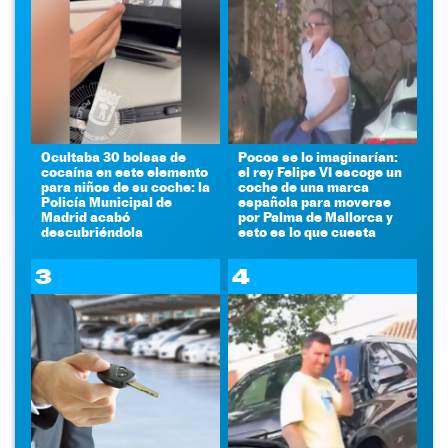
Ocultaba 30 bolsas de
Pocos se lo imaginarían:
cocaína en este elemento
el rey Felipe VI escoge un
para niños de su coche: la
coche de una marca
Policía Municipal de
española para moverse
Madrid acabó
por Palma de Mallorca y
descubriéndola
esto es lo que cuesta
3
4