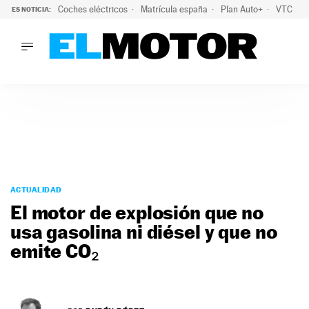
Coches eléctricos
Matrícula españa
Plan Auto+
VTC
ES NOTICIA:
LO ÚLTIMO
La Lista Blanca del Programa Auto+: todos los coches eléct
LO ÚLTIMO
La Lista Blanca del Programa Auto+: todos los coches eléctr
ACTUALIDAD
ELÉCTRICOS
CONDUCIR
PRUEBAS
Saltar
VIRALES
al
ACTUALIDAD
PODCAST
contenido
El motor de explosión que no
MOTOS
usa gasolina ni diésel y que no
TECNOLOGÍA
emite CO₂
SUPERCOCHES
MOTORTV
PREMIOS
SERVICIOS