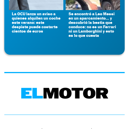
La OCU lanza un aviso a
Se encontró a Leo Messi
quienes alquilen un coche
en un aparcamiento... y
este verano: este
descubrió la bestia que
despiste puede costarte
conduce: no es un Ferrari
cientos de euros
ni un Lamborghini y esto
es lo que cuesta