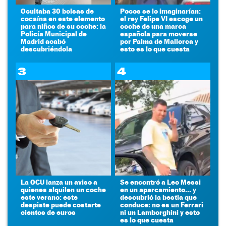
Ocultaba 30 bolsas de
Pocos se lo imaginarían:
cocaína en este elemento
el rey Felipe VI escoge un
para niños de su coche: la
coche de una marca
Policía Municipal de
española para moverse
Madrid acabó
por Palma de Mallorca y
descubriéndola
esto es lo que cuesta
3
4
La OCU lanza un aviso a
Se encontró a Leo Messi
quienes alquilen un coche
en un aparcamiento... y
este verano: este
descubrió la bestia que
despiste puede costarte
conduce: no es un Ferrari
cientos de euros
ni un Lamborghini y esto
es lo que cuesta