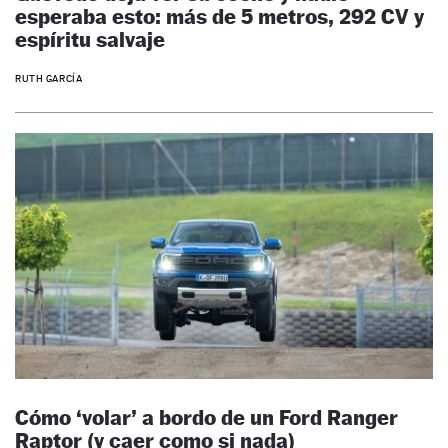
esperaba esto: más de 5 metros, 292 CV y
espíritu salvaje
RUTH GARCÍA
Cómo ‘volar’ a bordo de un Ford Ranger
Raptor (y caer como si nada)