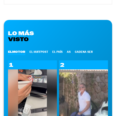
LO MÁS
VISTO
ELMOTOR
EL HUFFPOST
EL PAÍS
AS
CADENA SER
1
2