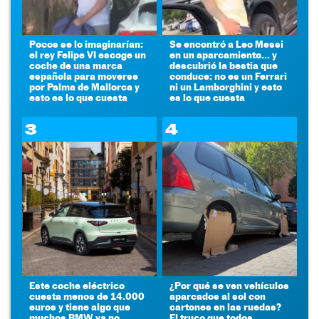
Pocos se lo imaginarían:
Se encontró a Leo Messi
el rey Felipe VI escoge un
en un aparcamiento... y
coche de una marca
descubrió la bestia que
española para moverse
conduce: no es un Ferrari
por Palma de Mallorca y
ni un Lamborghini y esto
esto es lo que cuesta
es lo que cuesta
3
4
Este coche eléctrico
¿Por qué se ven vehículos
cuesta menos de 14.000
aparcados al sol con
euros y tiene algo que
cartones en las ruedas?
muchos BMW ya no
El truco que todos