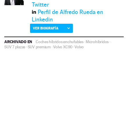
Twitter
Perfil de Alfredo Rueda en
Linkedin
VER BIOGRAFÍA
ARCHIVADO EN
Coches híbridos enchufables
·
Microhíbridos
·
SUV 7 plazas
·
SUV premium
·
Volvo XC90
·
Volvo