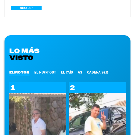
BUSCAR
LO MÁS
VISTO
ELMOTOR
EL HUFFPOST
EL PAÍS
AS
CADENA SER
1
2