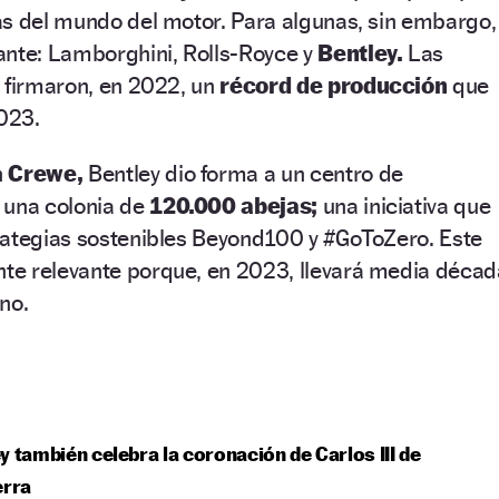
as del mundo del motor. Para algunas, sin embargo,
ante: Lamborghini, Rolls-Royce y
Bentley.
Las
 firmaron, en 2022, un
récord de producción
que
023.
n
Crewe,
Bentley dio forma a un centro de
 una colonia de
120.000 abejas;
una iniciativa que
rategias sostenibles Beyond100 y #GoToZero. Este
e relevante porque, en 2023, llevará media décad
no.
y también celebra la coronación de Carlos III de
erra