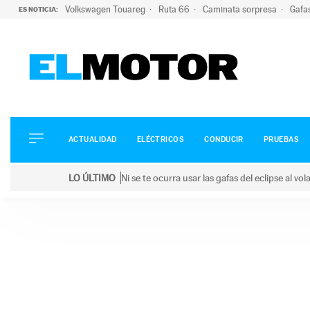
Volkswagen Touareg
Ruta 66
Caminata sorpresa
Gafa
ES NOTICIA:
ACTUALIDAD
ELÉCTRICOS
CONDUCIR
ACTUALIDAD
ELÉCTRICOS
CONDUCIR
PRUEBAS
PRUEBAS
Saltar
VIRALES
LO ÚLTIMO
Ni se te ocurra usar las gafas del eclipse al v
al
PODCAST
LO ÚLTIMO
Ni se te ocurra usar las gafas del eclipse al volant
contenido
MOTOS
TECNOLOGÍA
SUPERCOCHES
MOTORTV
PREMIOS
SERVICIOS