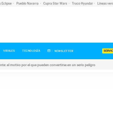
s Eclipse
Pueblo Navarra
Cupra Star Wars
Truco Hyundai
Líneas ver
SERVIC
VIRALES
TECNOLOGÍA
NEWSLETTER
olante: el motivo por el que pueden convertirse en un serio peligro
e: el motivo por el que pueden convertirse en un serio peligro