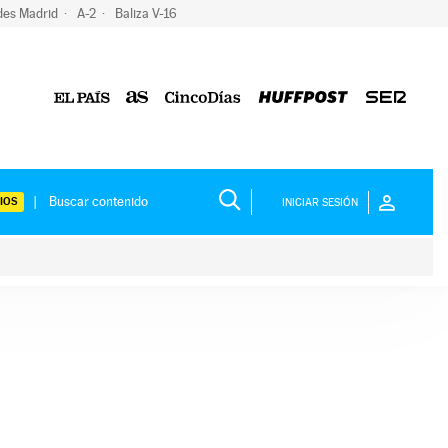
des Madrid
A-2
Baliza V-16
IOS
INICIAR SESIÓN