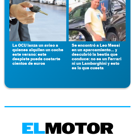
La OCU lanza un aviso a
Se encontró a Leo Messi
quienes alquilen un coche
en un aparcamiento... y
este verano: este
descubrió la bestia que
despiste puede costarte
conduce: no es un Ferrari
cientos de euros
ni un Lamborghini y esto
es lo que cuesta