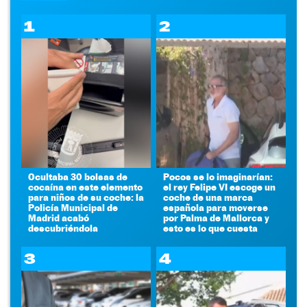
1
2
Ocultaba 30 bolsas de
Pocos se lo imaginarían:
cocaína en este elemento
el rey Felipe VI escoge un
para niños de su coche: la
coche de una marca
Policía Municipal de
española para moverse
Madrid acabó
por Palma de Mallorca y
descubriéndola
esto es lo que cuesta
3
4