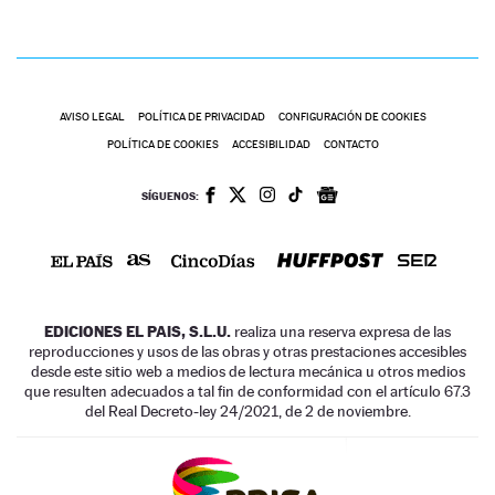
AVISO LEGAL
POLÍTICA DE PRIVACIDAD
CONFIGURACIÓN DE COOKIES
POLÍTICA DE COOKIES
ACCESIBILIDAD
CONTACTO
SÍGUENOS:
EDICIONES EL PAIS, S.L.U.
realiza una reserva expresa de las
reproducciones y usos de las obras y otras prestaciones accesibles
desde este sitio web a medios de lectura mecánica u otros medios
que resulten adecuados a tal fin de conformidad con el artículo 67.3
del Real Decreto-ley 24/2021, de 2 de noviembre.