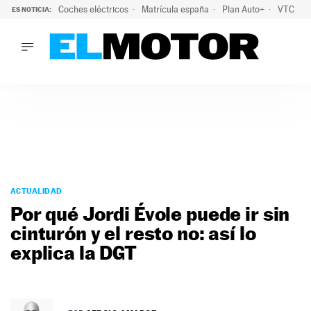
Coches eléctricos
Matrícula españa
Plan Auto+
VTC
ES NOTICIA:
LO ÚLTIMO
La Lista Blanca del Programa Auto+: todos los coches eléct
LO ÚLTIMO
La Lista Blanca del Programa Auto+: todos los coches eléctr
ACTUALIDAD
ELÉCTRICOS
CONDUCIR
PRUEBAS
Saltar
VIRALES
al
ACTUALIDAD
PODCAST
contenido
Por qué Jordi Évole puede ir sin
MOTOS
cinturón y el resto no: así lo
TECNOLOGÍA
explica la DGT
SUPERCOCHES
MOTORTV
PREMIOS
SERVICIOS