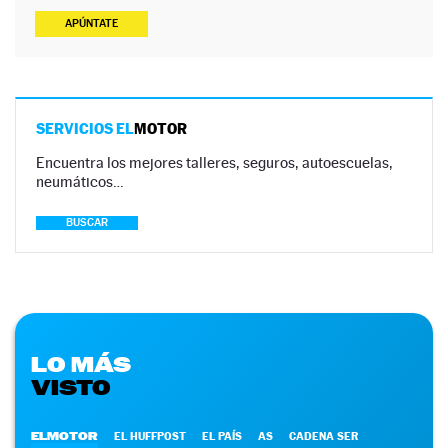
APÚNTATE
SERVICIOS EL
MOTOR
Encuentra los mejores talleres, seguros, autoescuelas,
neumáticos…
BUSCAR
LO MÁS
VISTO
ELMOTOR
EL HUFFPOST
EL PAÍS
AS
CADENA SER