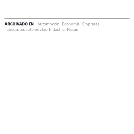
ARCHIVADO EN
Automoción
·
Economía
·
Empresas
·
Fabricantes automóviles
·
Industria
·
Nissan