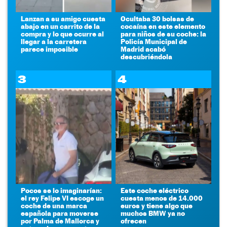
Lanzan a su amigo cuesta
Ocultaba 30 bolsas de
abajo en un carrito de la
cocaína en este elemento
compra y lo que ocurre al
para niños de su coche: la
llegar a la carretera
Policía Municipal de
parece imposible
Madrid acabó
descubriéndola
3
4
Pocos se lo imaginarían:
Este coche eléctrico
el rey Felipe VI escoge un
cuesta menos de 14.000
coche de una marca
euros y tiene algo que
española para moverse
muchos BMW ya no
por Palma de Mallorca y
ofrecen