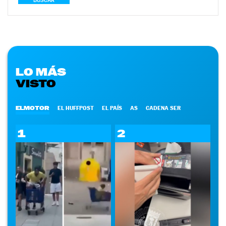
BUSCAR
LO MÁS
VISTO
ELMOTOR
EL HUFFPOST
EL PAÍS
AS
CADENA SER
1
2