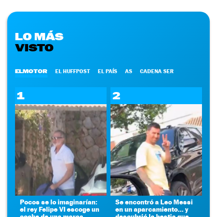
LO MÁS
VISTO
ELMOTOR
EL HUFFPOST
EL PAÍS
AS
CADENA SER
1
2
Pocos se lo imaginarían:
Se encontró a Leo Messi
el rey Felipe VI escoge un
en un aparcamiento... y
coche de una marca
descubrió la bestia que