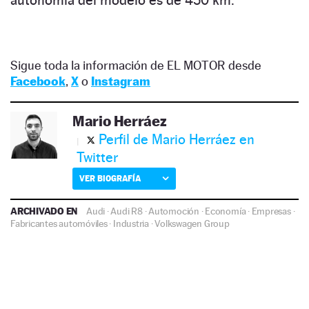
Sigue toda la información de EL MOTOR desde
Facebook
,
X
o
Instagram
Mario Herráez
Perfil de Mario Herráez en
Twitter
VER BIOGRAFÍA
ARCHIVADO EN
Audi
·
Audi R8
·
Automoción
·
Economía
·
Empresas
·
Fabricantes automóviles
·
Industria
·
Volkswagen Group