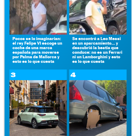
Pocos se lo imaginarían:
Se encontró a Leo Messi
el rey Felipe VI escoge un
en un aparcamiento... y
coche de una marca
descubrió la bestia que
española para moverse
conduce: no es un Ferrari
por Palma de Mallorca y
ni un Lamborghini y esto
esto es lo que cuesta
es lo que cuesta
3
4