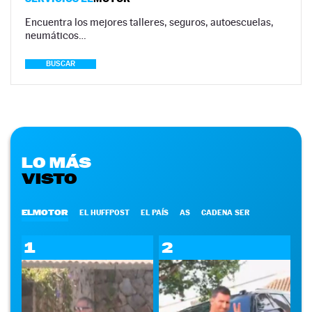
Encuentra los mejores talleres, seguros, autoescuelas,
neumáticos…
BUSCAR
LO MÁS
VISTO
ELMOTOR
EL HUFFPOST
EL PAÍS
AS
CADENA SER
1
2