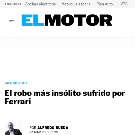
Coches eléctricos
Matrícula españa
Plan Auto+
VTC
ES NOTICIA:
LO ÚLTIMO
La Lista Blanca del Programa Auto+: todos los coches eléct
LO ÚLTIMO
La Lista Blanca del Programa Auto+: todos los coches eléctr
ACTUALIDAD
ELÉCTRICOS
CONDUCIR
PRUEBAS
Saltar
VIRALES
al
ACTUALIDAD
PODCAST
contenido
El robo más insólito sufrido por
MOTOS
Ferrari
TECNOLOGÍA
SUPERCOCHES
MOTORTV
PREMIOS
ALFREDO RUEDA
POR
SERVICIOS
25 MAR 23 - 08: 55