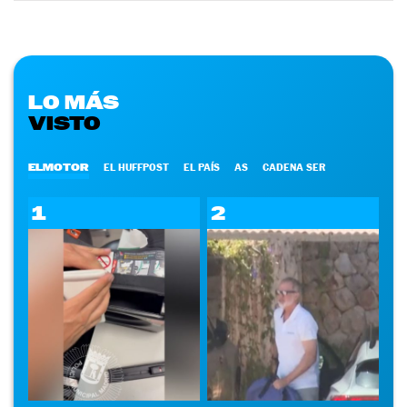
LO MÁS
VISTO
ELMOTOR
EL HUFFPOST
EL PAÍS
AS
CADENA SER
1
2