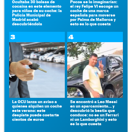
Ocultaba 30 bolsas de
Pocos se lo imaginarían:
cocaína en este elemento
el rey Felipe VI escoge un
para niños de su coche: la
coche de una marca
Policía Municipal de
española para moverse
Madrid acabó
por Palma de Mallorca y
descubriéndola
esto es lo que cuesta
3
4
La OCU lanza un aviso a
Se encontró a Leo Messi
quienes alquilen un coche
en un aparcamiento... y
este verano: este
descubrió la bestia que
despiste puede costarte
conduce: no es un Ferrari
cientos de euros
ni un Lamborghini y esto
es lo que cuesta