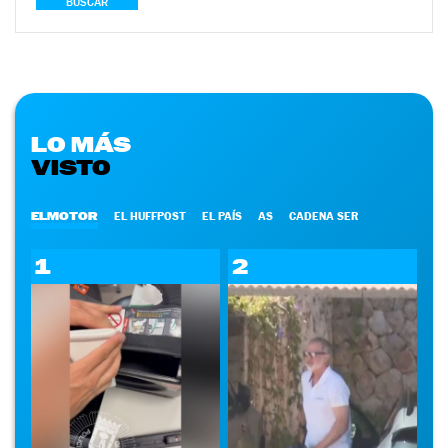
BUSCAR
LO MÁS
VISTO
ELMOTOR
EL HUFFPOST
EL PAÍS
AS
CADENA SER
1
2