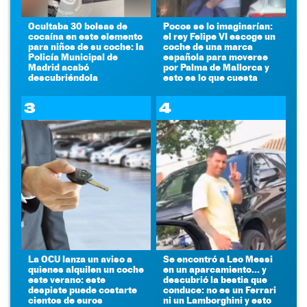
Ocultaba 30 bolsas de
Pocos se lo imaginarían:
cocaína en este elemento
el rey Felipe VI escoge un
para niños de su coche: la
coche de una marca
Policía Municipal de
española para moverse
Madrid acabó
por Palma de Mallorca y
descubriéndola
esto es lo que cuesta
3
4
La OCU lanza un aviso a
Se encontró a Leo Messi
quienes alquilen un coche
en un aparcamiento... y
este verano: este
descubrió la bestia que
despiste puede costarte
conduce: no es un Ferrari
cientos de euros
ni un Lamborghini y esto