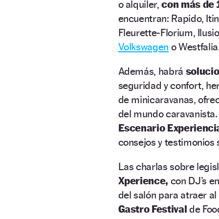
o alquiler,
con más de 
encuentran: Rapido, Iti
Fleurette-Florium, Ilusi
Volkswagen
o Westfalia
Además, habrá
solucio
seguridad y confort, h
de minicaravanas, ofre
del mundo caravanista.
Escenario Experienci
consejos y testimonios
Las charlas sobre legisl
Xperience,
con DJ’s en
del salón para atraer a
Gastro Festival
de Food