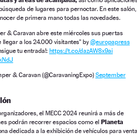
a búsqueda de lugares para pernoctar. En este salón,
conocer de primera mano todas las novedades.
r & Caravan abre este miércoles sus puertas
 llegar a los 24.000 visitantes" by
@europapress
nsigue tu entrada!:
https://t.co/dazAW8x9ai
4kNdJ
per & Caravan (@CaravaningExpo)
September
lón
s organizadores, el MECC 2024 reunirá a más de
enes podrán recorrer espacios como el
Planeta
na dedicada a la exhibición de vehículos para vent