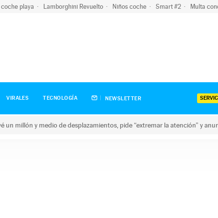
 coche playa
Lamborghini Revuelto
Niños coche
Smart #2
Multa con
SERVIC
VIRALES
TECNOLOGÍA
NEWSLETTER
revé un millón y medio de desplazamientos, pide “extremar la atención” y anu
n millón y medio de desplazamientos, pide “extremar la atención”