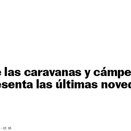
e las caravanas y cámp
senta las últimas nove
- 12: 16