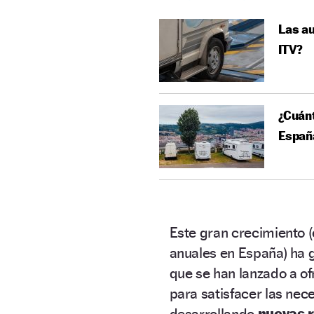
Las au
ITV?
¿Cuán
Españ
Este gran crecimiento (
anuales en España) ha 
que se han lanzado a o
para satisfacer las nec
desarrollando
nuevas 