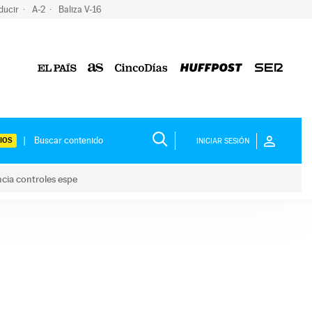
ducir
A-2
Baliza V-16
IOS
INICIAR SESIÓN
ncia controles espe
 y anuncia controles espe