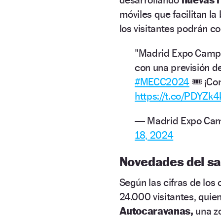
móviles que facilitan l
los visitantes podrán 
"Madrid Expo Campe
con una previsión de
#MECC2024
🎟️ ¡Co
https://t.co/PDYZk
— Madrid Expo Cam
18, 2024
Novedades del sa
Según las cifras de lo
24.000 visitantes, qui
Autocaravanas,
una zo