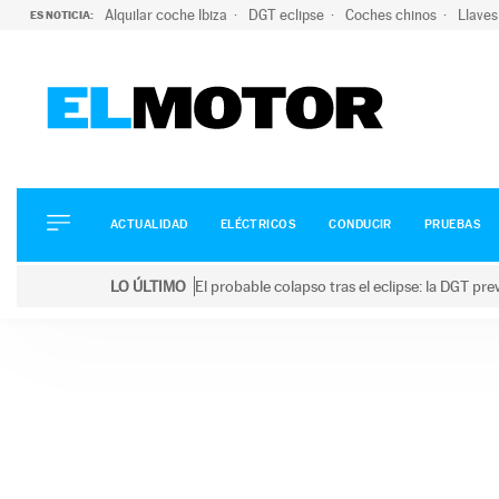
Alquilar coche Ibiza
DGT eclipse
Coches chinos
Llaves
ES NOTICIA:
ACTUALIDAD
ELÉCTRICOS
CONDUCIR
ACTUALIDAD
ELÉCTRICOS
CONDUCIR
PRUEBAS
PRUEBAS
Saltar
VIRALES
LO ÚLTIMO
El probable colapso tras el eclipse: la DGT p
al
PODCAST
LO ÚLTIMO
El probable colapso tras el eclipse: la DGT prevé u
contenido
MOTOS
TECNOLOGÍA
SUPERCOCHES
MOTORTV
PREMIOS
SERVICIOS