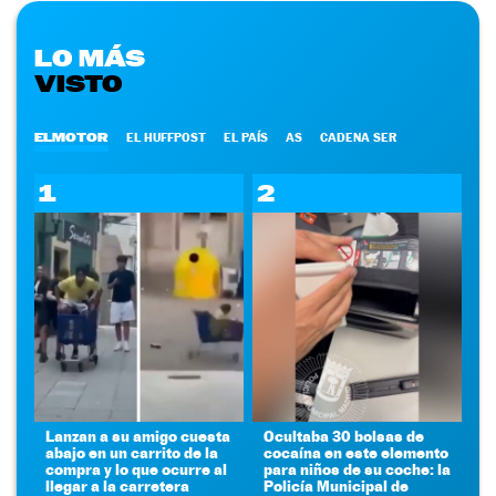
LO MÁS
VISTO
ELMOTOR
EL HUFFPOST
EL PAÍS
AS
CADENA SER
1
2
Lanzan a su amigo cuesta
Ocultaba 30 bolsas de
abajo en un carrito de la
cocaína en este elemento
compra y lo que ocurre al
para niños de su coche: la
llegar a la carretera
Policía Municipal de