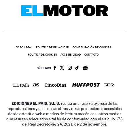
AVISO LEGAL
POLÍTICA DE PRIVACIDAD
CONFIGURACIÓN DE COOKIES
POLÍTICA DE COOKIES
ACCESIBILIDAD
CONTACTO
SÍGUENOS:
EDICIONES EL PAIS, S.L.U.
realiza una reserva expresa de las
reproducciones y usos de las obras y otras prestaciones accesibles
desde este sitio web a medios de lectura mecánica u otros medios
que resulten adecuados a tal fin de conformidad con el artículo 67.3
del Real Decreto-ley 24/2021, de 2 de noviembre.