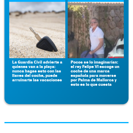
La Guardia Civil advierte a
Pocos se lo imaginarían:
quienes van a la playa:
el rey Felipe VI escoge un
nunca hagas esto con las
coche de una marca
llaves del coche, puede
española para moverse
arruinarte las vacaciones
por Palma de Mallorca y
esto es lo que cuesta