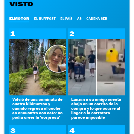
VISTO
ELMOTOR
EL HUFFPOST
EL PAÍS
AS
CADENA SER
1
2
Volvió de una caminata de
Lanzan a su amigo cuesta
cuatro kilómetros y
abajo en un carrito de la
cuando regresa al coche
compra y lo que ocurre al
se encuentra con esto: no
llegar a la carretera
podía creer la 'sorpresa'
parece imposible
3
4