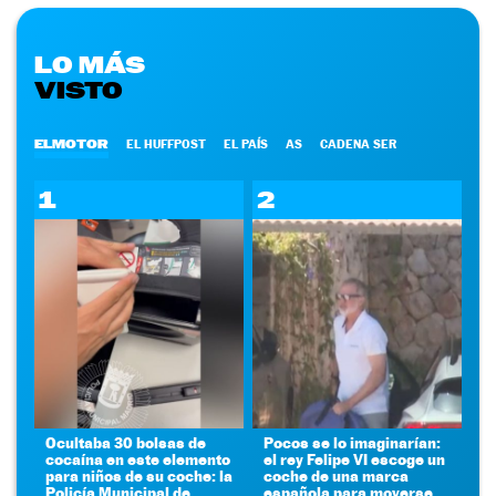
LO MÁS
VISTO
ELMOTOR
EL HUFFPOST
EL PAÍS
AS
CADENA SER
1
2
Ocultaba 30 bolsas de
Pocos se lo imaginarían:
cocaína en este elemento
el rey Felipe VI escoge un
para niños de su coche: la
coche de una marca
Policía Municipal de
española para moverse