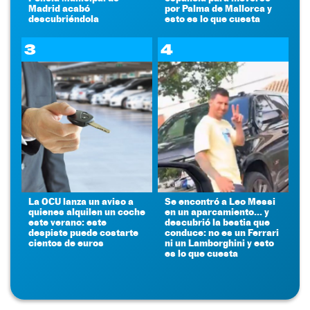
Madrid acabó
por Palma de Mallorca y
descubriéndola
esto es lo que cuesta
3
4
La OCU lanza un aviso a
Se encontró a Leo Messi
quienes alquilen un coche
en un aparcamiento... y
este verano: este
descubrió la bestia que
despiste puede costarte
conduce: no es un Ferrari
cientos de euros
ni un Lamborghini y esto
es lo que cuesta