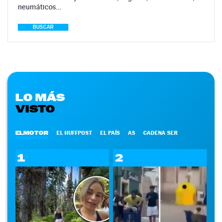
neumáticos…
BUSCAR
LO MÁS
VISTO
ELMOTOR
EL HUFFPOST
EL PAÍS
AS
CADENA SER
1
2