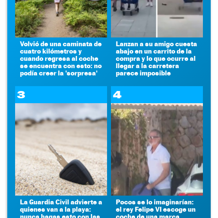
Volvió de una caminata de
Lanzan a su amigo cuesta
cuatro kilómetros y
abajo en un carrito de la
cuando regresa al coche
compra y lo que ocurre al
se encuentra con esto: no
llegar a la carretera
podía creer la 'sorpresa'
parece imposible
3
4
La Guardia Civil advierte a
Pocos se lo imaginarían:
quienes van a la playa:
el rey Felipe VI escoge un
nunca hagas esto con las
coche de una marca