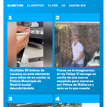
ELMOTOR
EL HUFFPOST
EL PAÍS
AS
CADENA SER
1
2
Ocultaba 30 bolsas de
Pocos se lo imaginarían:
cocaína en este elemento
el rey Felipe VI escoge un
para niños de su coche: la
coche de una marca
Policía Municipal de
española para moverse
Madrid acabó
por Palma de Mallorca y
descubriéndola
esto es lo que cuesta
3
4