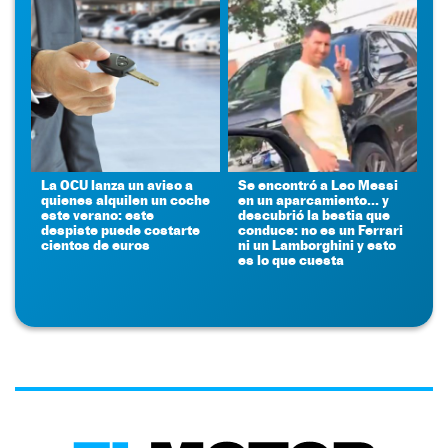
La OCU lanza un aviso a
Se encontró a Leo Messi
quienes alquilen un coche
en un aparcamiento... y
este verano: este
descubrió la bestia que
despiste puede costarte
conduce: no es un Ferrari
cientos de euros
ni un Lamborghini y esto
es lo que cuesta