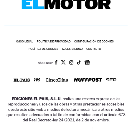
AVISO LEGAL
POLÍTICA DE PRIVACIDAD
CONFIGURACIÓN DE COOKIES
POLÍTICA DE COOKIES
ACCESIBILIDAD
CONTACTO
SÍGUENOS:
EDICIONES EL PAIS, S.L.U.
realiza una reserva expresa de las
reproducciones y usos de las obras y otras prestaciones accesibles
desde este sitio web a medios de lectura mecánica u otros medios
que resulten adecuados a tal fin de conformidad con el artículo 67.3
del Real Decreto-ley 24/2021, de 2 de noviembre.