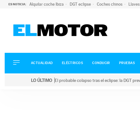
Alquilar coche Ibiza
DGT eclipse
Coches chinos
Llaves
ES NOTICIA:
ACTUALIDAD
ELÉCTRICOS
CONDUCIR
ACTUALIDAD
ELÉCTRICOS
CONDUCIR
PRUEBAS
PRUEBAS
Saltar
VIRALES
LO ÚLTIMO
El probable colapso tras el eclipse: la DGT p
al
PODCAST
LO ÚLTIMO
El probable colapso tras el eclipse: la DGT prevé u
contenido
MOTOS
TECNOLOGÍA
SUPERCOCHES
MOTORTV
PREMIOS
SERVICIOS