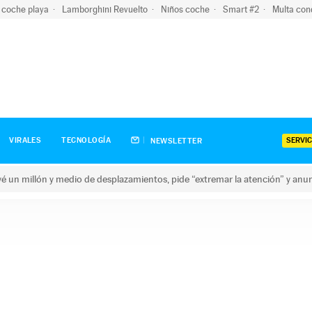
 coche playa
Lamborghini Revuelto
Niños coche
Smart #2
Multa con
SERVIC
VIRALES
TECNOLOGÍA
NEWSLETTER
revé un millón y medio de desplazamientos, pide “extremar la atención” y anu
n millón y medio de desplazamientos, pide “extremar la atención”