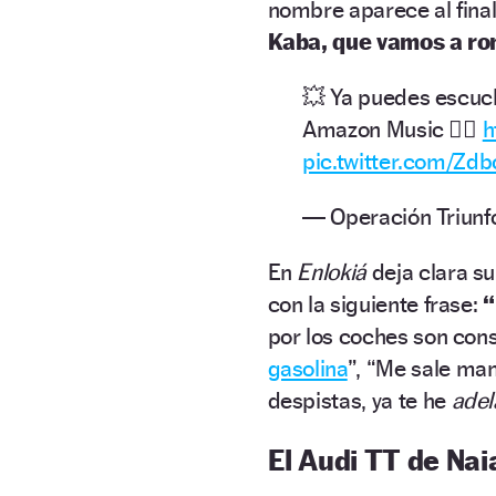
nombre aparece al fina
Kaba, que vamos a ro
💥 Ya puedes escuch
Amazon Music 👉🏻
h
pic.twitter.com/Zd
— Operación Triunf
En
Enlokiá
deja clara su
con la siguiente frase:
“
por los coches son co
gasolina
”, “Me sale ma
despistas, ya te he
adel
El Audi TT de Nai