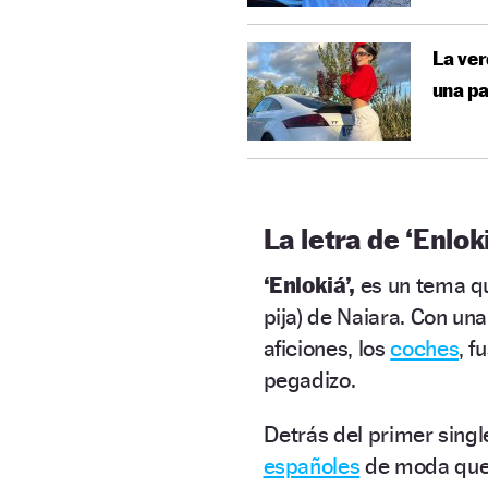
La ver
una pa
La letra de ‘Enlok
‘Enlokiá’,
es un tema q
pija) de Naiara. Con un
aficiones, los
coches
, f
pegadizo.
Detrás del primer singl
españoles
de moda que 