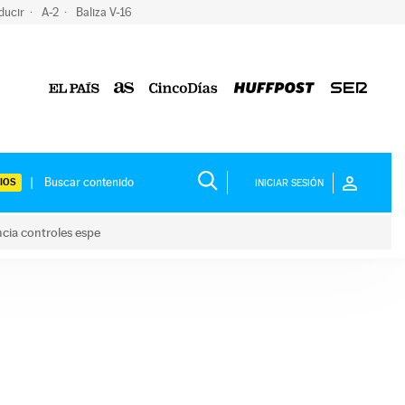
ducir
A-2
Baliza V-16
IOS
INICIAR SESIÓN
ncia controles espe
 y anuncia controles espe