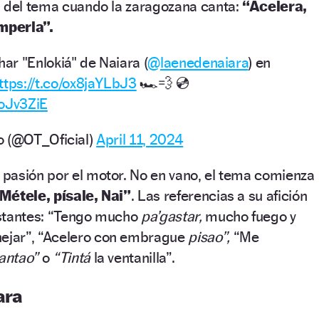
l del tema cuando la zaragozana canta:
“Acelera,
mperla”.
ar "Enlokiá" de Naiara (
@laenedenaiara
) en
ttps://t.co/ox8jaYLbJ3
🏎️💨 💿
boJv3ZiE
o (@OT_Oficial)
April 11, 2024
 pasión por el motor. No en vano, el tema comienza
Métele, písale, Nai”
. Las referencias a su afición
nstantes: “Tengo mucho
pa’gastar,
mucho fuego y
nejar”, “Acelero con embrague
pisao”,
“Me
antao”
o
“Tintá
la ventanilla”.
ara