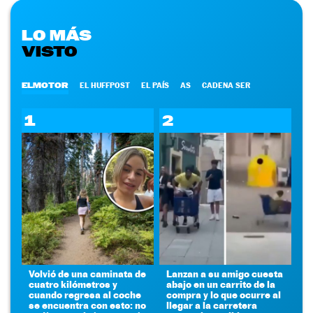
LO MÁS
VISTO
ELMOTOR
EL HUFFPOST
EL PAÍS
AS
CADENA SER
1
2
Volvió de una caminata de
Lanzan a su amigo cuesta
cuatro kilómetros y
abajo en un carrito de la
cuando regresa al coche
compra y lo que ocurre al
se encuentra con esto: no
llegar a la carretera