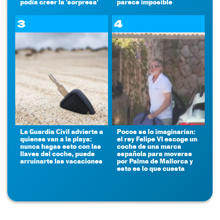
podía creer la 'sorpresa'
parece imposible
3
4
La Guardia Civil advierte a
Pocos se lo imaginarían:
quienes van a la playa:
el rey Felipe VI escoge un
nunca hagas esto con las
coche de una marca
llaves del coche, puede
española para moverse
arruinarte las vacaciones
por Palma de Mallorca y
esto es lo que cuesta