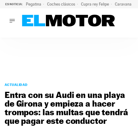
Pegatina
Coches clásicos
Cupra rey Felipe
Caravana lig
ES NOTICIA:
LO ÚLTIMO
¿Conocías esta pegatina de moda?: puede salvar tu coche d
LO ÚLTIMO
¿Conocías esta pegatina de moda?: puede salvar tu coche de
ACTUALIDAD
ELÉCTRICOS
CONDUCIR
PRUEBAS
Saltar
VIRALES
al
ACTUALIDAD
PODCAST
contenido
Entra con su Audi en una playa
MOTOS
de Girona y empieza a hacer
TECNOLOGÍA
trompos: las multas que tendrá
SUPERCOCHES
MOTORTV
que pagar este conductor
PREMIOS
SERVICIOS