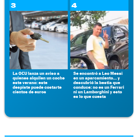
3
4
La OCU lanza un aviso a
Se encontró a Leo Messi
quienes alquilen un coche
en un aparcamiento... y
este verano: este
descubrió la bestia que
despiste puede costarte
conduce: no es un Ferrari
cientos de euros
ni un Lamborghini y esto
es lo que cuesta