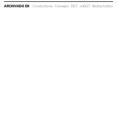
ARCHIVADO EN
Conductores
·
Consejos
·
DGT
·
miDGT
·
Multas tráfico