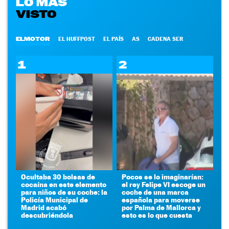
LO MÁS
VISTO
ELMOTOR
EL HUFFPOST
EL PAÍS
AS
CADENA SER
1
2
Ocultaba 30 bolsas de
Pocos se lo imaginarían:
cocaína en este elemento
el rey Felipe VI escoge un
para niños de su coche: la
coche de una marca
Policía Municipal de
española para moverse
Madrid acabó
por Palma de Mallorca y
descubriéndola
esto es lo que cuesta