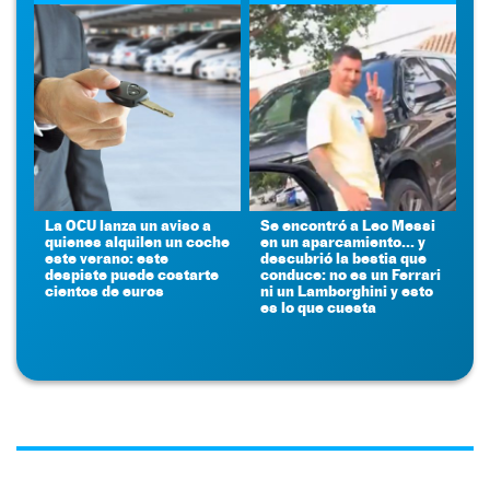
La OCU lanza un aviso a
Se encontró a Leo Messi
quienes alquilen un coche
en un aparcamiento... y
este verano: este
descubrió la bestia que
despiste puede costarte
conduce: no es un Ferrari
cientos de euros
ni un Lamborghini y esto
es lo que cuesta