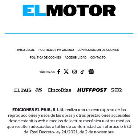
AVISO LEGAL
POLÍTICA DE PRIVACIDAD
CONFIGURACIÓN DE COOKIES
POLÍTICA DE COOKIES
ACCESIBILIDAD
CONTACTO
SÍGUENOS:
EDICIONES EL PAIS, S.L.U.
realiza una reserva expresa de las
reproducciones y usos de las obras y otras prestaciones accesibles
desde este sitio web a medios de lectura mecánica u otros medios
que resulten adecuados a tal fin de conformidad con el artículo 67.3
del Real Decreto-ley 24/2021, de 2 de noviembre.