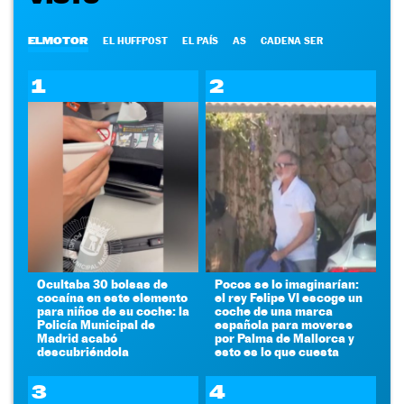
ELMOTOR
EL HUFFPOST
EL PAÍS
AS
CADENA SER
1
2
Ocultaba 30 bolsas de
Pocos se lo imaginarían:
cocaína en este elemento
el rey Felipe VI escoge un
para niños de su coche: la
coche de una marca
Policía Municipal de
española para moverse
Madrid acabó
por Palma de Mallorca y
descubriéndola
esto es lo que cuesta
3
4