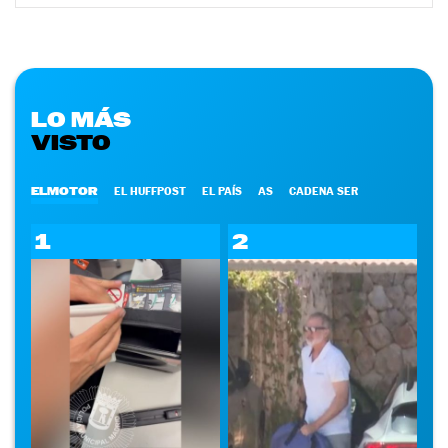
LO MÁS
VISTO
ELMOTOR
EL HUFFPOST
EL PAÍS
AS
CADENA SER
1
2