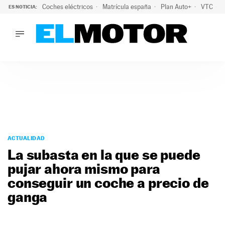
Coches eléctricos
Matrícula españa
Plan Auto+
VTC
ES NOTICIA:
LO ÚLTIMO
La Lista Blanca del Programa Auto+: todos los coches eléct
LO ÚLTIMO
La Lista Blanca del Programa Auto+: todos los coches eléctr
ACTUALIDAD
ELÉCTRICOS
CONDUCIR
PRUEBAS
Saltar
VIRALES
al
ACTUALIDAD
PODCAST
contenido
La subasta en la que se puede
MOTOS
pujar ahora mismo para
TECNOLOGÍA
conseguir un coche a precio de
SUPERCOCHES
MOTORTV
ganga
PREMIOS
SERVICIOS