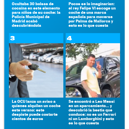
Ocultaba 30 bolsas de
Pocos se lo imaginarían:
cocaína en este elemento
el rey Felipe VI escoge un
para niños de su coche: la
coche de una marca
Policía Municipal de
española para moverse
Madrid acabó
por Palma de Mallorca y
descubriéndola
esto es lo que cuesta
3
4
La OCU lanza un aviso a
Se encontró a Leo Messi
quienes alquilen un coche
en un aparcamiento... y
este verano: este
descubrió la bestia que
despiste puede costarte
conduce: no es un Ferrari
cientos de euros
ni un Lamborghini y esto
es lo que cuesta